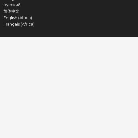
русский
简体中文
English (Africa)
Français (Africa)