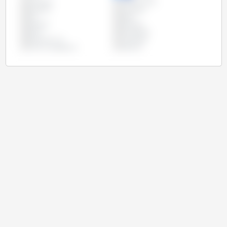
Colombie
Corée du Sud
Equateur
Indonésie
Iran
Japon
Malaisie
Mexique
Pérou
Philippines
Royaume Uni
Thaïlande
Union Européenne
Vietnam