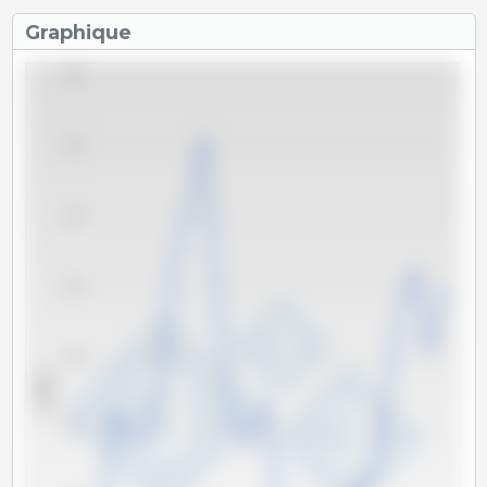
Graphique
1,600
1,500
1,400
1,300
1,200
x 1000 t
1,100