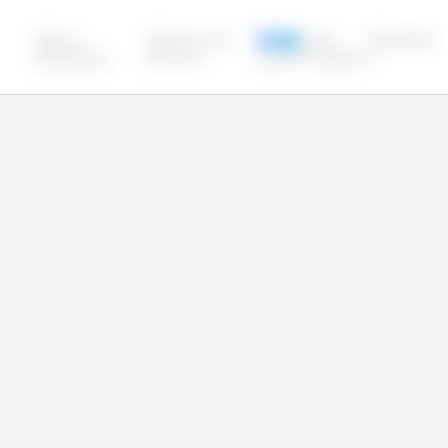
Chine
Corée du Sud
Egypte
Indonésie
Philippines
Turquie
Union Européenne