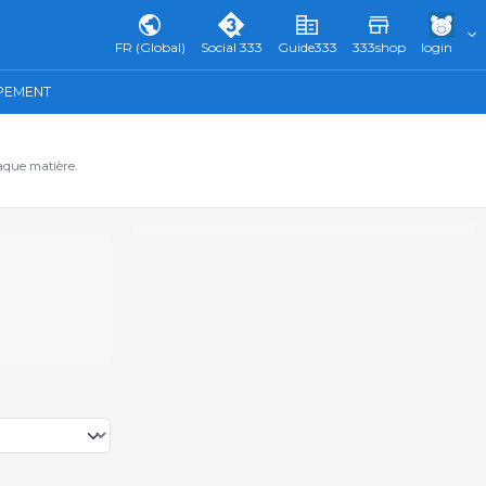
FR (Global)
Social 333
Guide333
333shop
login
IPEMENT
aque matière.