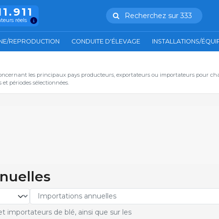
11.911
Recherchez sur 333
ateurs réels
NE/REPRODUCTION
CONDUITE D'ÉLEVAGE
INSTALLATIONS/ÉQU
oncernant les principaux pays producteurs, exportateurs ou importateurs pour ch
et périodes sélectionnées.
nnuelles
 importateurs de blé, ainsi que sur les