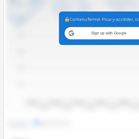
6,000
Contenu fermé. Pour y accéder, vou
5,000
Sign up with Google
4,000
3,000
2,000
1,000
0
2000/2001
2002/2003
2004/2005
2006/2007
2008/2009
2001/2002
2003/2004
2005/2006
2007/2008
2009/20
lignes
colonnes
Evolution :