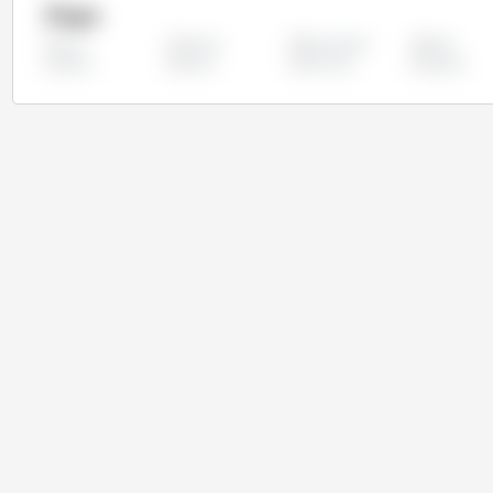
Pays
Algérie
Bangladesh
Brésil
Tous
Japon
Maroc
Mexique
Nigéria