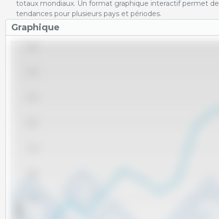
totaux mondiaux. Un format graphique interactif permet de 
tendances pour plusieurs pays et périodes.
Graphique
13,000
12,000
11,000
10,000
9,000
8,000
7,000
x 1000 t