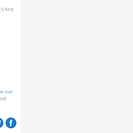
 first
ow our
ood