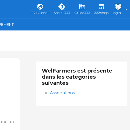
FR (Global)
Social 333
Guide333
333shop
login
IPEMENT
WelFarmers est présente
dans les catégories
suivantes
Associations
ound on