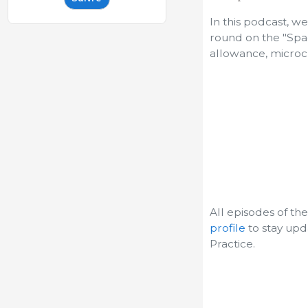
In this podcast, w
round on the "Spa
allowance, microcl
All episodes of th
profile
to stay upd
Practice.