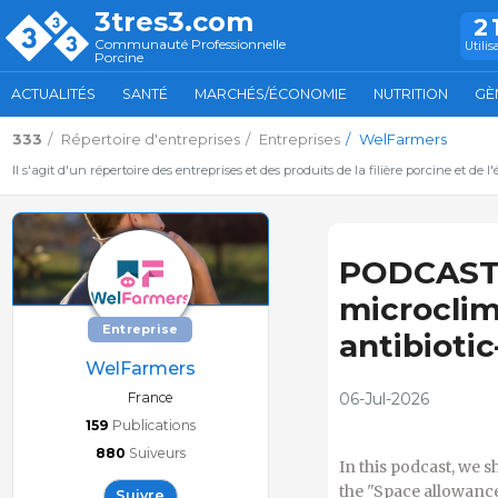
3tres3.com
2
Communauté Professionnelle
Utilis
Porcine
ACTUALITÉS
SANTÉ
MARCHÉS/ÉCONOMIE
NUTRITION
GÈ
333
Répertoire d'entreprises
Entreprises
WelFarmers
Il s'agit d'un répertoire des entreprises et des produits de la filière porcine et de l
PODCAST 
microclim
Entreprise
antibiotic
WelFarmers
France
06-Jul-2026
159
Publications
880
Suiveurs
In this podcast, we 
the "Space allowance
Suivre