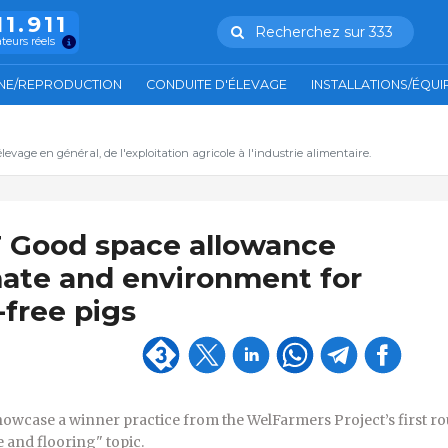
11.911
Recherchez sur 333
ateurs réels
NE/REPRODUCTION
CONDUITE D'ÉLEVAGE
INSTALLATIONS/ÉQU
'élevage en général, de l'exploitation agricole à l'industrie alimentaire.
Good space allowance
ate and environment for
-free pigs
showcase a winner practice from the WelFarmers Project’s first r
 and flooring" topic.