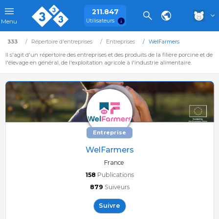
211.847
Utilisateurs
Menu
333
Répertoire d'entreprises
Entreprises
WelFarmers
Il s'agit d'un répertoire des entreprises et des produits de la filière porcine et de
l'élevage en général, de l'exploitation agricole à l'industrie alimentaire.
Entreprise
WelFarmers
France
158
Publications
879
Suiveurs
Suivre