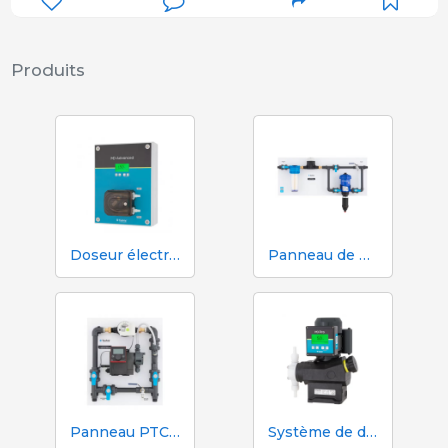
Produits
Doseur électrique Tashia MD Advanced 0,01–20 %
Panneau de distribution MD 25/Altair Tashia (distributeur hydraulique non inclus)
Panneau PTC Auriga dosage standard Tashia (ne comprend pas le doseur électrique)
Système de dosage Tashia MD Pro73 0,1-10 %