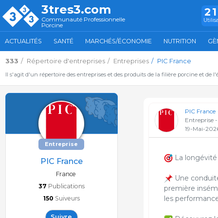
3tres3.com
2
Communauté Professionnelle
Utilis
Porcine
ACTUALITÉS
SANTÉ
MARCHÉS/ÉCONOMIE
NUTRITION
GÈ
333
Répertoire d'entreprises
Entreprises
PIC France
Il s'agit d'un répertoire des entreprises et des produits de la filière porcine et de l
PIC France
Entreprise 
19-Mai-202
Entreprise
La longévité 
PIC France
France
Une conduite 
37
Publications
première insémi
les performance
150
Suiveurs
Suivre