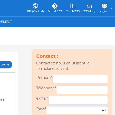
FR (Global)
Social 333
Guide333
333shop
login
IPEMENT
Contact :
Contactez-nous en utilisant le
uivre
formulaire suivant.
Prénom*
Téléphone*
e-mail*
orer
Pays*