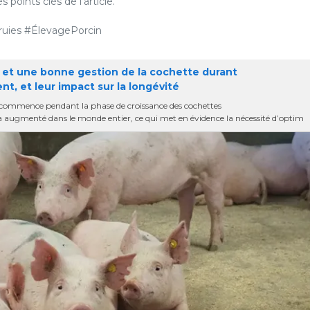
points clés de l’article.
uies #ÉlevagePorcin
 et une bonne gestion de la cochette durant
t, et leur impact sur la longévité
ie commence pendant la phase de croissance des cochettes
 a augmenté dans le monde entier, ce qui met en évidence la nécessité d’optim