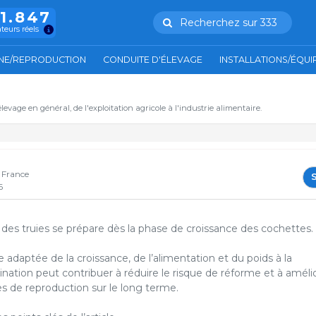
11.847
Recherchez sur 333
ateurs réels
NE/REPRODUCTION
CONDUITE D'ÉLEVAGE
INSTALLATIONS/ÉQU
'élevage en général, de l'exploitation agricole à l'industrie alimentaire.
- France
S
6
des truies se prépare dès la phase de croissance des cochettes.
adaptée de la croissance, de l’alimentation et du poids à la
nation peut contribuer à réduire le risque de réforme et à améli
s de reproduction sur le long terme.