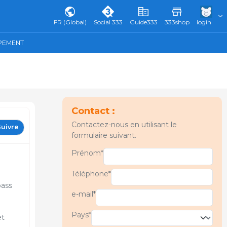
FR (Global)
Social 333
Guide333
333shop
login
IPEMENT
Contact :
Contactez-nous en utilisant le
uivre
formulaire suivant.
Prénom*
Téléphone*
pass
e-mail*
Pays*
et