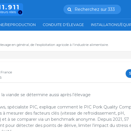
11.911
Recherchez sur 333
ateurs réels
NE/REPRODUCTION
CONDUITE D'ÉLEVAGE
INSTALLATIONS/ÉQU
'élevage en général, de l'exploitation agricole à l'industrie alimentaire.
- France
S
6
 la viande se détermine aussi après l’élevage
s, spécialiste PIC, explique comment le PIC Pork Quality Com
rs à mesurer des facteurs clés (vitesse de refroidissement, pH,
e) et à se comparer via un benchmark anonyme. Depuis 2021, 57
sent pour détecter des points de dérive, limiter l’impact du stress 