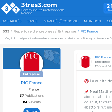
3tres3.com
2
Communauté Professionnelle
Utilis
Porcine
ACTUALITÉS
SANTÉ
MARCHÉS/ÉCONOMIE
NUTRITION
GÈ
333
Répertoire d'entreprises
Entreprises
PIC France
Il s'agit d'un répertoire des entreprises et des produits de la filière porcine et de l
PIC France
Entreprise 
17-Mar-202
Entreprise
La qualité de
PIC France
France
Neal Matthew
37
Publications
aide les abattoi
couleur, textur
151
Suiveurs
abattoirs l’utili
Suivre