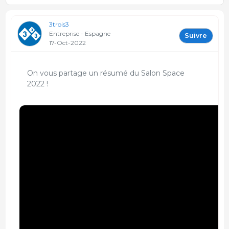
3trois3
Entreprise - Espagne
Suivre
17-Oct-2022
On vous partage un résumé du Salon Space
2022 !