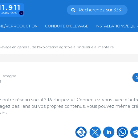
11.911
Recherchez sur 333
ateurs réels
NE/REPRODUCTION
CONDUITE D'ÉLEVAGE
INSTALLATIONS/ÉQU
'élevage en général, de l'exploitation agricole à l'industrie alimentaire.
- Espagne
S
5
 notre réseau social ? Participez-y ! Connectez-vous avec d’autr
artagez des liens ou vos propres contenus, vous pouvez même cr
vés !