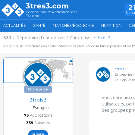
3tres3.com
2
Communauté Professionnelle
Utilis
Porcine
ACTUALITÉS
SANTÉ
MARCHÉS/ÉCONOMIE
NUTRITION
GÈ
333
Répertoire d'entreprises
Entreprises
3trois3
Il s'agit d'un répertoire des entreprises et des produits de la filière porcine et de l
3trois3
Entreprise 
23-Sep-201
Entreprise
Vous connaissez
3trois3
utilisateurs, p
Espagne
des groupes pri
75
Publications
359
Suiveurs
Suivre