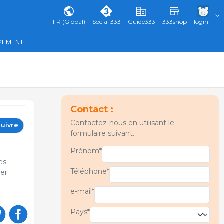
FR (Global)
Social 333
Guide333
333shop
login
IPEMENT
Contact :
Contactez-nous en utilisant le
uivre
formulaire suivant.
Prénom*
es
Téléphone*
éer
e-mail*
Pays*