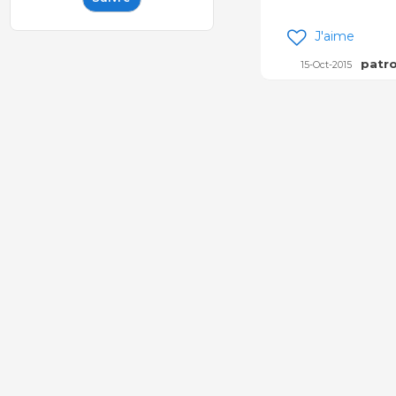
J'aime
patro
15-Oct-2015