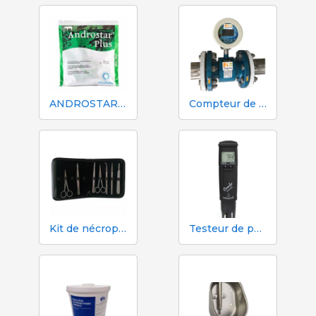
ANDROSTAR PLUS 47 g / 100 L - Prolongateur de sperme longue durée
Compteur de volume et d'azote Mécaniques Segalés DN150
Kit de nécropsie et de dissection 333 - 7 instruments
Testeur de pH, EC, TDS et température Hanna HI98130