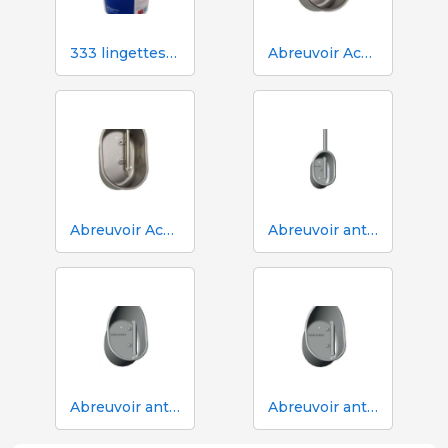
333 lingettes humides pour truies pendant l'insémination
Abreuvoir Aco Funki pour grandes truies Multi-Drinker MAXI
Abreuvoir Aco Funki pour truies Multi-Drinker MULTI
Abreuvoir anti-déversement ACO Funki Mini Drik-O-Mat® pour porcelets
Abreuvoir anti-déversement Aco Funki Multi DRIK-O-MAT pour le sevrage et la finition avec truies
Abreuvoir anti-déversement Aco Funki Multi DRIK-O-MAT WeanToFinish pour poils