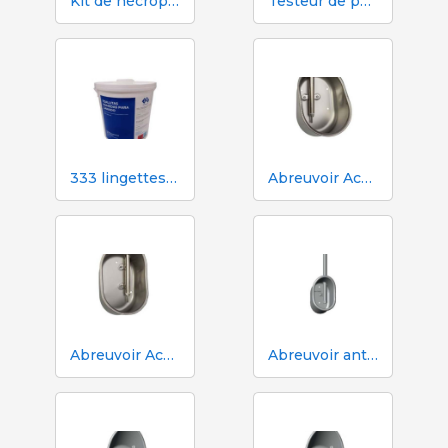
Kit de nécropsie et de dissection 333 - 7 instruments
Testeur de pH, EC, TDS et température Hanna HI98130
333 lingettes humides pour truies pendant l'insémination
Abreuvoir Aco Funki pour grandes truies Multi-Drinker MAXI
Abreuvoir Aco Funki pour truies Multi-Drinker MULTI
Abreuvoir anti-déversement ACO Funki Mini Drik-O-Mat® pour porcelets