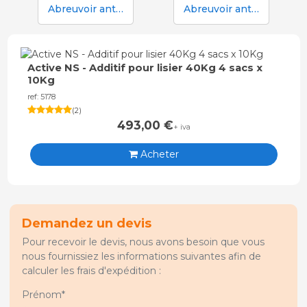
Abreuvoir anti-déversement Aco Funki Multi DRIK-O-MAT pour le sevrage et la finition avec truies
Abreuvoir anti-déversement Aco Funki Multi DRIK-O-MAT WeanToFinish pour poils
Active NS - Additif pour lisier 40Kg 4 sacs x
10Kg
ref: 5178
(
2
)
493,00
€
+ iva
Acheter
Demandez un devis
Pour recevoir le devis, nous avons besoin que vous
nous fournissiez les informations suivantes afin de
calculer les frais d'expédition :
Prénom*