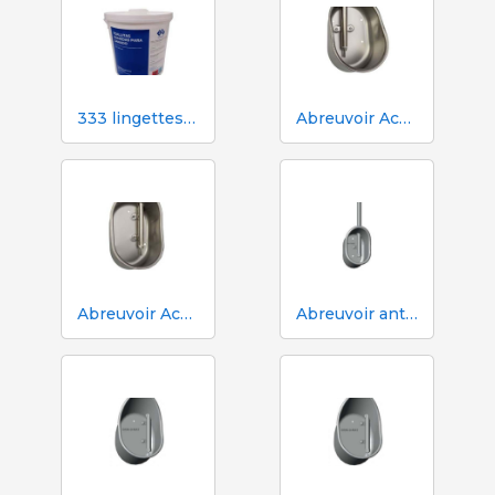
333 lingettes humides pour truies pendant l'insémination
Abreuvoir Aco Funki pour grandes truies Multi-Drinker MAXI
Abreuvoir Aco Funki pour truies Multi-Drinker MULTI
Abreuvoir anti-déversement ACO Funki Mini Drik-O-Mat® pour porcelets