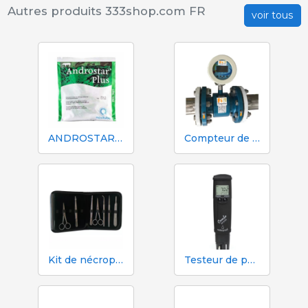
Autres produits 333shop.com FR
voir tous
ANDROSTAR PLUS 47 g / 100 L - Prolongateur de sperme longue durée
Compteur de volume et d'azote Mécaniques Segalés DN150
Kit de nécropsie et de dissection 333 - 7 instruments
Testeur de pH, EC, TDS et température Hanna HI98130