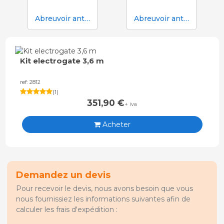
Abreuvoir anti-déversement Aco Funki Multi DRIK-O-MAT pour le sevrage et la finition avec truies
Abreuvoir anti-déversement Aco Funki Multi DRIK-O-MAT WeanToFinish pour poils
Kit electrogate 3,6 m
ref: 2812
(
1
)
351,90
€
+ iva
Acheter
Demandez un devis
Pour recevoir le devis, nous avons besoin que vous
nous fournissiez les informations suivantes afin de
calculer les frais d'expédition :