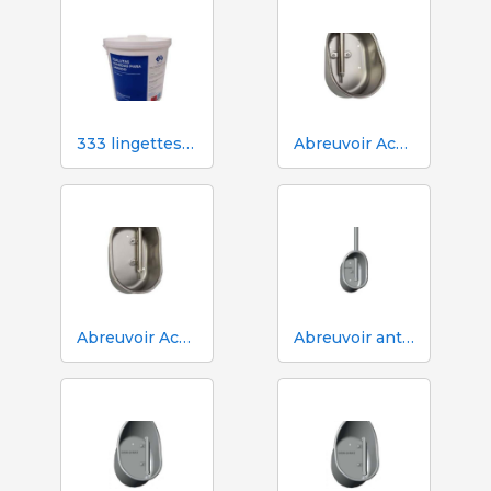
333 lingettes humides pour truies pendant l'insémination
Abreuvoir Aco Funki pour grandes truies Multi-Drinker MAXI
Abreuvoir Aco Funki pour truies Multi-Drinker MULTI
Abreuvoir anti-déversement ACO Funki Mini Drik-O-Mat® pour porcelets