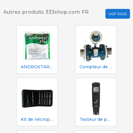
Autres produits 333shop.com FR
voir tous
ANDROSTAR PLUS 47 g / 100 L - Prolongateur de sperme longue durée
Compteur de volume et d'azote Mécaniques Segalés DN150
Kit de nécropsie et de dissection 333 - 7 instruments
Testeur de pH, EC, TDS et température Hanna HI98130