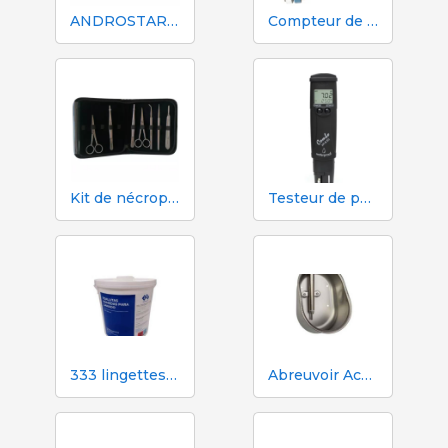
ANDROSTAR PLUS 47 g / 100 L - Prolongateur de sperme longue durée
Compteur de volume et d'azote Mécaniques Segalés DN150
Kit de nécropsie et de dissection 333 - 7 instruments
Testeur de pH, EC, TDS et température Hanna HI98130
333 lingettes humides pour truies pendant l'insémination
Abreuvoir Aco Funki pour grandes truies Multi-Drinker MAXI