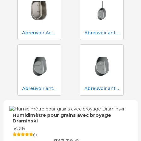
Abreuvoir Aco Funki pour truies Multi-Drinker MULTI
Abreuvoir anti-déversement ACO Funki Mini Drik-O-Mat® pour porcelets
Abreuvoir anti-déversement Aco Funki Multi DRIK-O-MAT pour le sevrage et la finition avec truies
Abreuvoir anti-déversement Aco Funki Multi DRIK-O-MAT WeanToFinish pour poils
Humidimètre pour grains avec broyage
Draminski
ref: 3114
(
1
)