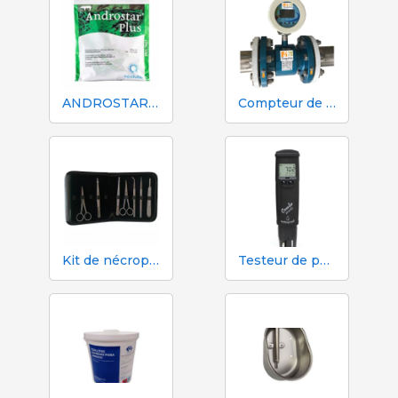
ANDROSTAR PLUS 47 g / 100 L - Prolongateur de sperme longue durée
Compteur de volume et d'azote Mécaniques Segalés DN150
Kit de nécropsie et de dissection 333 - 7 instruments
Testeur de pH, EC, TDS et température Hanna HI98130