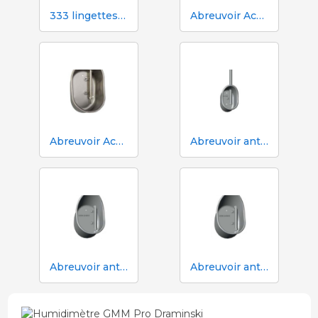
333 lingettes humides pour truies pendant l'insémination
Abreuvoir Aco Funki pour grandes truies Multi-Drinker MAXI
Abreuvoir Aco Funki pour truies Multi-Drinker MULTI
Abreuvoir anti-déversement ACO Funki Mini Drik-O-Mat® pour porcelets
Abreuvoir anti-déversement Aco Funki Multi DRIK-O-MAT pour le sevrage et la finition avec truies
Abreuvoir anti-déversement Aco Funki Multi DRIK-O-MAT WeanToFinish pour poils