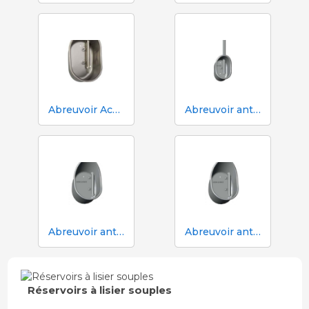
Abreuvoir Aco Funki pour truies Multi-Drinker MULTI
Abreuvoir anti-déversement ACO Funki Mini Drik-O-Mat® pour porcelets
Abreuvoir anti-déversement Aco Funki Multi DRIK-O-MAT pour le sevrage et la finition avec truies
Abreuvoir anti-déversement Aco Funki Multi DRIK-O-MAT WeanToFinish pour poils
Réservoirs à lisier souples