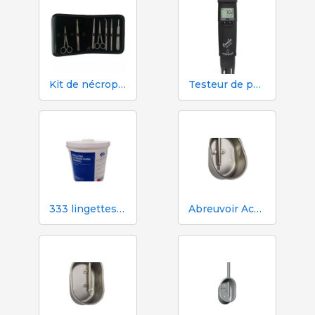
Kit de nécropsie et de dissection 333 - 7 instruments
Testeur de pH, EC, TDS et température Hanna HI98130
333 lingettes humides pour truies pendant l'insémination
Abreuvoir Aco Funki pour grandes truies Multi-Drinker MAXI