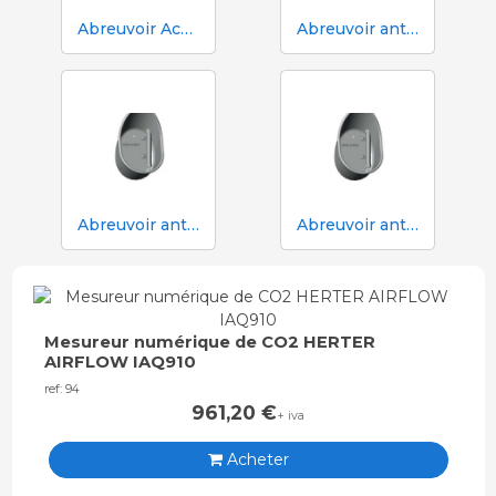
Abreuvoir Aco Funki pour truies Multi-Drinker MULTI
Abreuvoir anti-déversement ACO Funki Mini Drik-O-Mat® pour porcelets
Abreuvoir anti-déversement Aco Funki Multi DRIK-O-MAT pour le sevrage et la finition avec truies
Abreuvoir anti-déversement Aco Funki Multi DRIK-O-MAT WeanToFinish pour poils
Mesureur numérique de CO2 HERTER
AIRFLOW IAQ910
ref: 94
961,20
€
+ iva
Acheter