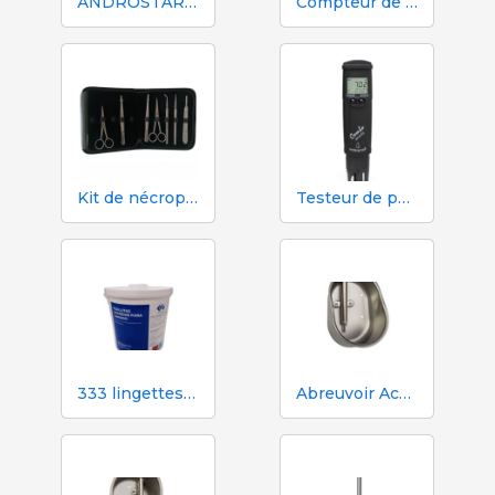
ANDROSTAR PLUS 47 g / 100 L - Prolongateur de sperme longue durée
Compteur de volume et d'azote Mécaniques Segalés DN150
Kit de nécropsie et de dissection 333 - 7 instruments
Testeur de pH, EC, TDS et température Hanna HI98130
333 lingettes humides pour truies pendant l'insémination
Abreuvoir Aco Funki pour grandes truies Multi-Drinker MAXI