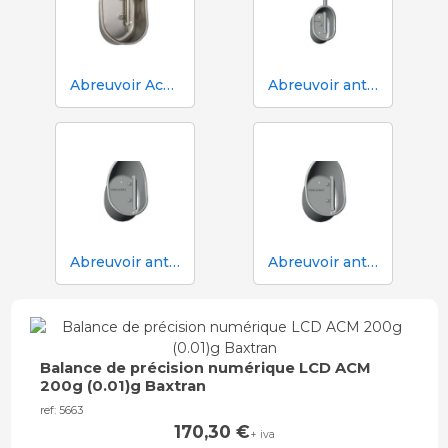
Abreuvoir Aco Funki pour truies Multi-Drinker MULTI
Abreuvoir anti-déversement ACO Funki Mini Drik-O-Mat® pour porcelets
Abreuvoir anti-déversement Aco Funki Multi DRIK-O-MAT pour le sevrage et la finition avec truies
Abreuvoir anti-déversement Aco Funki Multi DRIK-O-MAT WeanToFinish pour poils
Balance de précision numérique LCD ACM
200g (0.01)g Baxtran
ref: 5663
170,30
€
+ iva