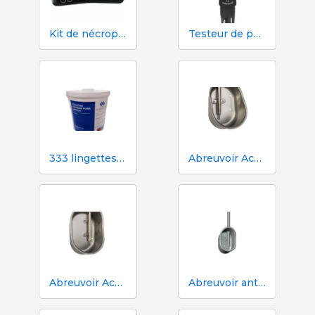
Kit de nécropsie et de dissection 333 - 7 instruments
Testeur de pH, EC, TDS et température Hanna HI98130
333 lingettes humides pour truies pendant l'insémination
Abreuvoir Aco Funki pour grandes truies Multi-Drinker MAXI
Abreuvoir Aco Funki pour truies Multi-Drinker MULTI
Abreuvoir anti-déversement ACO Funki Mini Drik-O-Mat® pour porcelets