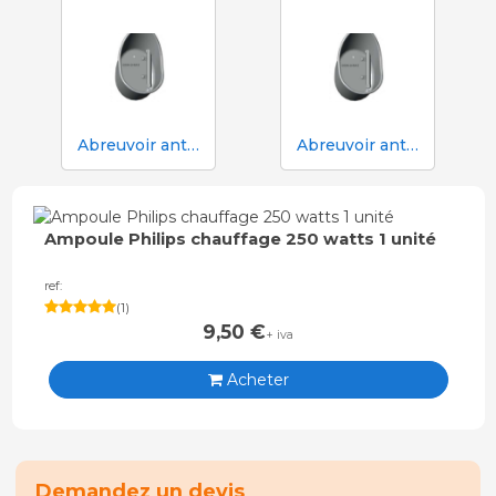
Abreuvoir anti-déversement Aco Funki Multi DRIK-O-MAT pour le sevrage et la finition avec truies
Abreuvoir anti-déversement Aco Funki Multi DRIK-O-MAT WeanToFinish pour poils
Ampoule Philips chauffage 250 watts 1 unité
ref:
(
1
)
9,50
€
+ iva
Acheter
Demandez un devis