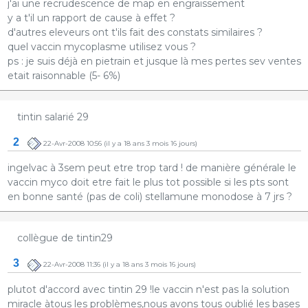
j'ai une recrudescence de map en engraissement
y a t'il un rapport de cause à effet ?
d'autres eleveurs ont t'ils fait des constats similaires ?
quel vaccin mycoplasme utilisez vous ?
ps : je suis déjà en pietrain et jusque là mes pertes sev ventes
etait raisonnable (5- 6%)
tintin salarié 29
2
22-Avr-2008 10:56
(il y a 18 ans 3 mois 16 jours)
ingelvac à 3sem peut etre trop tard ! de manière générale le
vaccin myco doit etre fait le plus tot possible si les pts sont
en bonne santé (pas de coli) stellamune monodose à 7 jrs ?
collègue de tintin29
3
22-Avr-2008 11:36
(il y a 18 ans 3 mois 16 jours)
plutot d'accord avec tintin 29 !le vaccin n'est pas la solution
miracle àtous les problèmes,nous avons tous oublié les bases