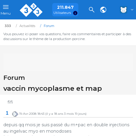
211.847
Utilisateurs
Menu
333
Actualités
Forum
Vous pouvez ici poser vos questions, faire vos commentaires et participer à des
discussions sur le thème de la production porcine.
Forum
vaccin mycoplasme et map
fifi
1
19-Avr-2008 18:43
(il y a 18 ans 3 mois 19 jours)
depuis qq mois je suis passé du m+pac en double injections
au ingelvac myo en monodoses