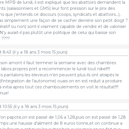
 MPB de lundi, il est expliqué que les abattoirs demandent la
ents (salaisonniers et GMS) leur font pression sur le prix des
ans que j'entends ce discours (coops, syndicats et abattoirs...),
as simplement une façon de se cacher derrière son petit doigt ?
ératif ou non) sont-il vraiment capable de vendre et de valoriser
'y aurait-il pas plutôt une politique de celui qui baisse son
 ????
8 8:43
(il y a 18 ans 3 mois 15 jours)
raison amont il faut terminer la semaine avec des chambres
 labos propres pret a recommencer le lundi tout nikel!!!!
es pantalons les eleveurs n'en peuvent plus ils ont atrapés le
d'integration de l'autonome) ouais on en est reduit a produire
 initia apres tout ces chamboulements on voit le résultat!!!!
inue!
 10:55
(il y a 18 ans 3 mois 15 jours)
on papote,on est passé de 1,06 a 1,28,puis on est passé de 1,28
temps une hausse d'aliment de 8 euros tonne,et on continue a