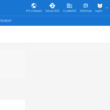
FR (Global)
Social 333
Guide333
333shop
login
IPEMENT