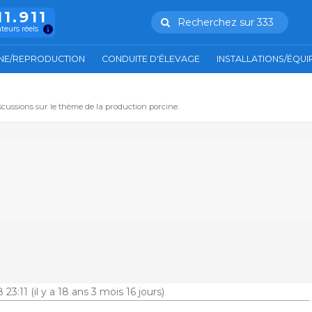
11.911
Recherchez sur 333
ateurs réels
NE/REPRODUCTION
CONDUITE D'ÉLEVAGE
INSTALLATIONS/ÉQU
iscussions sur le thème de la production porcine.
 23:11
(il y a 18 ans 3 mois 16 jours)