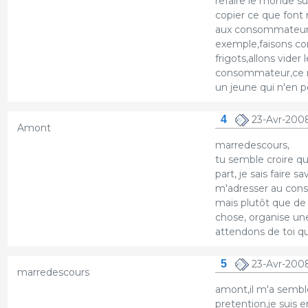
refaire le monde sur
copier ce que font 
aux consommateurs
exemple,faisons co
frigots,allons vider
consommateur,ce n
un jeune qui n'en p
4
23-Avr-2008
Amont
marredescours,
tu semble croire q
part, je sais faire
m'adresser au con
mais plutôt que de 
chose, organise une 
attendons de toi que
5
23-Avr-2008
marredescours
amont,il m'a semblé
pretention,je suis e