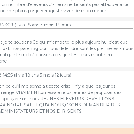
on nombre d'eleveurs d'ailleurs,ne te sents pas attaquer a ce
je ne me plains pas,je veux juste vivre de mon metier
 23:29
(il y a 18 ans 3 mois 13 jours)
t je te soutiens.Ce qui m'embete le plus aujourd'hui c'est que
on bati nos parents,pour nous defendre sont les premieres a nous
mal que le mpb à baisser alors que les cours monte en
gne
 14:35
(il y a 18 ans 3 mois 12 jours)
en ce qu'il me semblait,cette crise il n'y a que les jeunes
la mange VRAIMENT,on essaie nous jeunes de proposer des
fait appuyer sur le nez.JEUNES ELEVEURS REVEILLONS
RA NOTRE SALUT QU'A NOUS,OSONS DEMANDER DES
ADMINISTATEURS ET NOS DIRIGENTS