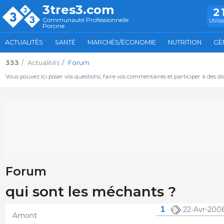
3tres3.com
2
Communauté Professionnelle
Utilis
Porcine
ACTUALITÉS
SANTÉ
MARCHÉS/ÉCONOMIE
NUTRITION
GÈ
333
Actualités
Forum
Vous pouvez ici poser vos questions, faire vos commentaires et participer à des d
Forum
qui sont les méchants ?
1
22-Avr-2008
Amont