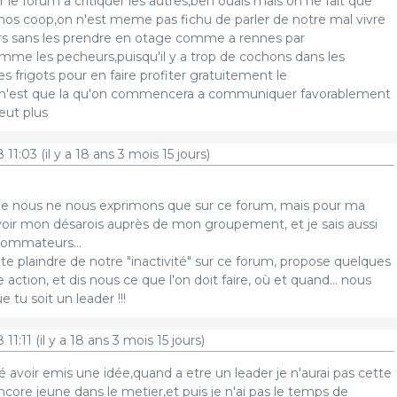
 le forum a critiquer les autres,ben ouais mais on ne fait que
nos coop,on n'est meme pas fichu de parler de notre mal vivre
 sans les prendre en otage comme a rennes par
mme les pecheurs,puisqu'il y a trop de cochons dans les
 les frigots pour en faire profiter gratuitement le
'est que la qu'on commencera a communiquer favorablement
eut plus
 11:03
(il y a 18 ans 3 mois 15 jours)
ue nous ne nous exprimons que sur ce forum, mais pour ma
 savoir mon désarois auprès de mon groupement, et je sais aussi
sommateurs...
te plaindre de notre "inactivité" sur ce forum, propose quelques
action, et dis nous ce que l'on doit faire, où et quand... nous
 tu soit un leader !!!
 11:11
(il y a 18 ans 3 mois 15 jours)
 avoir emis une idée,quand a etre un leader je n'aurai pas cette
ncore jeune dans le metier,et puis je n'ai pas le temps de