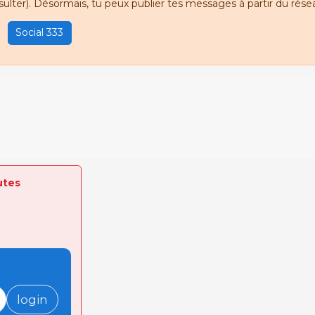
sulter). Désormais, tu peux publier tes messages à partir du résea
Social 333
utes
login