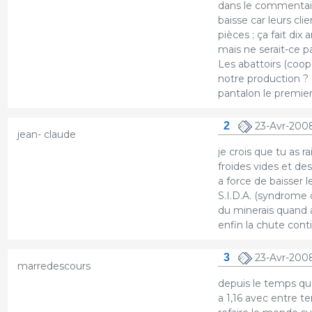
dans le commentaire
baisse car leurs cli
pièces ; ça fait dix 
mais ne serait-ce p
Les abattoirs (coop
notre production ? N
pantalon le premier
2
23-Avr-200
jean- claude
je crois que tu as 
froides vides et des
a force de baisser l
S.I.D.A. (syndrome 
du minerais quand a
enfin la chute cont
3
23-Avr-2008
marredescours
depuis le temps qu'
a 1,16 avec entre 