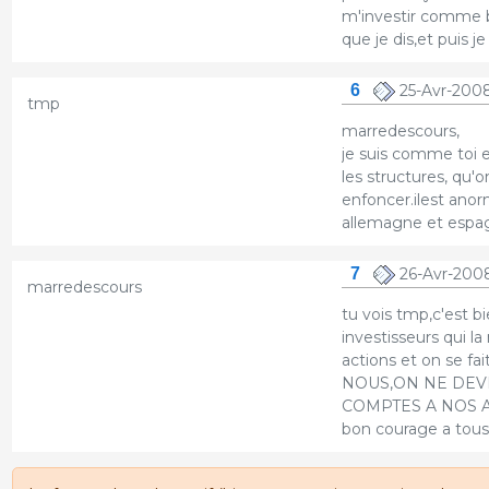
m'investir comme b
que je dis,et puis 
6
25-Avr-2008
tmp
marredescours,
je suis comme toi e
les structures, qu'
enfoncer.ilest anor
allemagne et espa
7
26-Avr-2008
marredescours
tu vois tmp,c'est bi
investisseurs qui 
actions et on se 
NOUS,ON NE DEV
COMPTES A NOS 
bon courage a tous