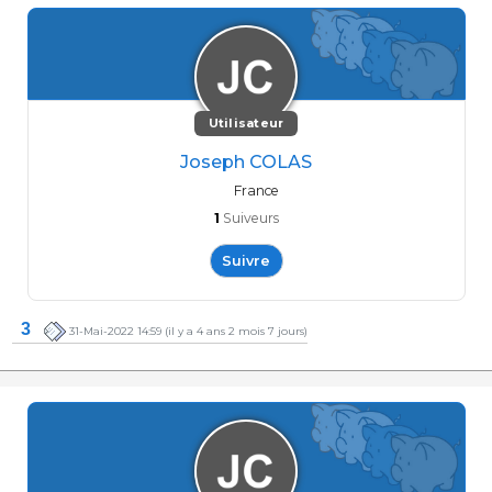
Utilisateur
Joseph COLAS
France
1
Suiveurs
Suivre
3
31-Mai-2022 14:59
(il y a 4 ans 2 mois 7 jours)