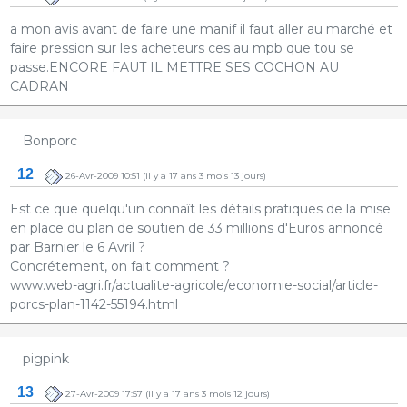
a mon avis avant de faire une manif il faut aller au marché et
faire pression sur les acheteurs ces au mpb que tou se
passe.ENCORE FAUT IL METTRE SES COCHON AU
CADRAN
Bonporc
12
26-Avr-2009 10:51
(il y a 17 ans 3 mois 13 jours)
Est ce que quelqu'un connaît les détails pratiques de la mise
en place du plan de soutien de 33 millions d'Euros annoncé
par Barnier le 6 Avril ?
Concrétement, on fait comment ?
www.web-agri.fr/actualite-agricole/economie-social/article-
porcs-plan-1142-55194.html
pigpink
13
27-Avr-2009 17:57
(il y a 17 ans 3 mois 12 jours)