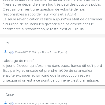
filière et ne dépend en rien (ou très peu) des pouvoirs public.
C'est simplement une question de volonté de nos
responsables à accorder leur vilons et à AGIR !
La seule revendication réaliste aujourd'hui était de demander
à l'Europe de soutenir les garanties de paiement dans le
commerce à l'exportation, le reste c'est du BlaBla...
iti
3
23-Avr-2009 13:00
(il y a 17 ans 3 mois 16 jours)
sabotage de manif
le jeune éleveur qui s'exprime dans ouest france dit qu'il perd
15cc par kg et ensuite dit prendre 1500e de salaire.allez
ensuite expliquer au smicard que la production est en
crise.quand on est a ce point de connerie c'est dramatique.
Crise
4
23-Avr-2009 13:23
(il y a 17 ans 3 mois 16 jours)