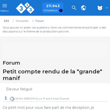
211.943
Utilisateurs
Menu
333
Actualités
Forum
Vous pouvez ici poser vos questions, faire vos commentaires et participer à des
discussions sur le thème de la production porcine.
Forum
Petit compte rendu de la "grande"
manif
Eleveur fatigué
1
23-Avr-2009 0:41
(il y a 17 ans 3 mois 16 jours)
Ce petit mot pour vous faire part de ma déception, je