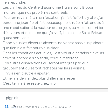
rien répondre.
Les chiffres du Centre d'Economie Rurale sont là pour
montrer que nos problèmes sont réels.
Pour en revenir à la manifestation, j'ai fait l'effort d'y aller, j'ai
perdu une journée et fait beaucoup de km. Je m'attendais à
une mobilisation à la hauteur des enjeux, au moins un millier
d'éleveurs et qu'est-ce que j'ai vu ?, la place de Saint Brieuc
quasiment vide.
Donc, vous les éleveurs absents, ne venez pas vous plaindre
que rien n'est fait pour vous aider.
Dans les conditions actuelles, il est vrai que certains éleveurs
arrivent encore à s'en sortir, ceux là resteront.
Les autres disparaitrons ou seront intégrés par leur
groupement ou seront rachetés par leurs voisins.
Il n'y a rien d'autre à ajouter.
Et ne me demandez plus d'aller manifester.
C'est terminé, je reste chez moi.
pigpink
11
25-Avr-2009 12:57
(il y a 17 ans 3 mois 14 jours)