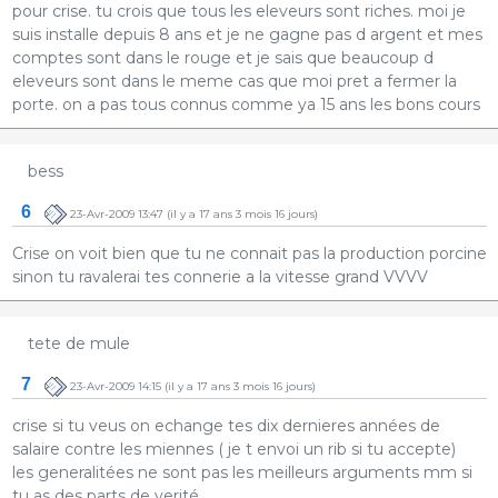
pour crise. tu crois que tous les eleveurs sont riches. moi je
suis installe depuis 8 ans et je ne gagne pas d argent et mes
comptes sont dans le rouge et je sais que beaucoup d
eleveurs sont dans le meme cas que moi pret a fermer la
porte. on a pas tous connus comme ya 15 ans les bons cours
bess
6
23-Avr-2009 13:47
(il y a 17 ans 3 mois 16 jours)
Crise on voit bien que tu ne connait pas la production porcine
sinon tu ravalerai tes connerie a la vitesse grand VVVV
tete de mule
7
23-Avr-2009 14:15
(il y a 17 ans 3 mois 16 jours)
crise si tu veus on echange tes dix dernieres années de
salaire contre les miennes ( je t envoi un rib si tu accepte)
les generalitées ne sont pas les meilleurs arguments mm si
tu as des parts de verité