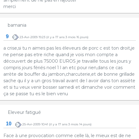
merci
bamania
9
23-Avr-2009 19:23
(il y a 17 ans 3 mois 16 jours)
a crise,si tu n aimes pas les éleveurs de porc c est ton droit,je
ne pense pas etre riche quand je vois mon compte a
découvert de plus 75000 EUROS je travaille tous les jours y
compris jours fériés noel 1 l an etc pour rien,dans ce cas
arrète de bouffer du jambon,charcuterie,et de bonne grillade
sache qu il y a un gros travail avant de l avoir dans ton assiète
et si tu veux venir bosser samedi et dimanche voir comment
ça se passe tu es le bien venu
Eleveur fatigué
10
25-Avr-2009 10:41
(il y a 17 ans 3 mois 14 jours)
Face à une provocation comme celle là, le mieux est de ne