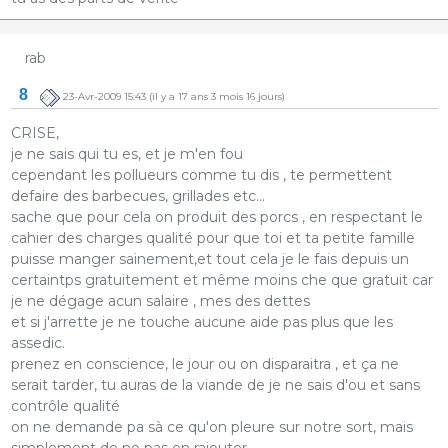
rab
8
23-Avr-2009 15:43
(il y a 17 ans 3 mois 16 jours)
CRISE,
je ne sais qui tu es, et je m'en fou
cependant les pollueurs comme tu dis , te permettent
defaire des barbecues, grillades etc...
sache que pour cela on produit des porcs , en respectant le
cahier des charges qualité pour que toi et ta petite famille
puisse manger sainement,et tout cela je le fais depuis un
certaintps gratuitement et même moins che que gratuit car
je ne dégage acun salaire , mes des dettes
et si j'arrette je ne touche aucune aide pas plus que les
assedic.
prenez en conscience, le jour ou on disparaitra , et ça ne
serait tarder, tu auras de la viande de je ne sais d'ou et sans
contrôle qualité
on ne demande pa sà ce qu'on pleure sur notre sort, mais
simplement de ne pas en rajouter