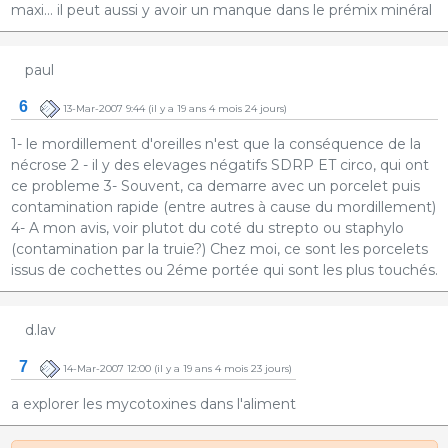
maxi... il peut aussi y avoir un manque dans le prémix minéral
paul
6
13-Mar-2007 9:44
(il y a 19 ans 4 mois 24 jours)
1- le mordillement d'oreilles n'est que la conséquence de la
nécrose 2 - il y des elevages négatifs SDRP ET circo, qui ont
ce probleme 3- Souvent, ca demarre avec un porcelet puis
contamination rapide (entre autres à cause du mordillement)
4- A mon avis, voir plutot du coté du strepto ou staphylo
(contamination par la truie?) Chez moi, ce sont les porcelets
issus de cochettes ou 2éme portée qui sont les plus touchés.
d.lav
7
14-Mar-2007 12:00
(il y a 19 ans 4 mois 23 jours)
a explorer les mycotoxines dans l'aliment