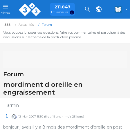
211.847
Utilisateurs
Menu
333
Actualités
Forum
Vous pouvez ici poser vos questions, faire vos commentaires et participer à des
discussions sur le thème de la production porcine.
Forum
mordiment d oreille en
engraissement
armin
1
12-Mar-2007 15:50
(il y a 19 ans 4 mois 25 jours)
bonjour j'avais il y a 8 mois des mordiment d'oreille en post