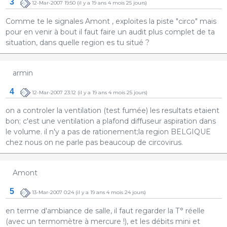
3
12-Mar-2007 19:50
(il y a 19 ans 4 mois 25 jours)
Comme te le signales Amont , exploites la piste "circo" mais
pour en venir à bout il faut faire un audit plus complet de ta
situation, dans quelle region es tu situé ?
armin
4
12-Mar-2007 23:12
(il y a 19 ans 4 mois 25 jours)
on a controler la ventilation (test fumée) les resultats etaient
bon; c'est une ventilation a plafond diffuseur aspiration dans
le volume. il n'y a pas de rationement;la region BELGIQUE
chez nous on ne parle pas beaucoup de circovirus.
Amont
5
13-Mar-2007 0:24
(il y a 19 ans 4 mois 24 jours)
en terme d'ambiance de salle, il faut regarder la T° réelle
(avec un termomètre à mercure !), et les débits mini et