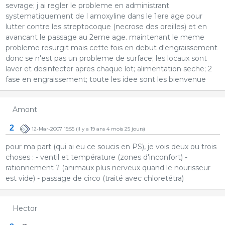
sevrage; j ai regler le probleme en administrant
systematiquement de l amoxyline dans le 1ere age pour
lutter contre les streptocoque (necrose des oreilles) et en
avancant le passage au 2eme age. maintenant le meme
probleme resurgit mais cette fois en debut d'engraissement
donc se n'est pas un probleme de surface; les locaux sont
laver et desinfecter apres chaque lot; alimentation seche; 2
fase en engraissement; toute les idee sont les bienvenue
Amont
2
12-Mar-2007 15:55
(il y a 19 ans 4 mois 25 jours)
pour ma part (qui ai eu ce soucis en PS), je vois deux ou trois
choses : - ventil et température (zones d'inconfort) -
rationnement ? (animaux plus nerveux quand le nourisseur
est vide) - passage de circo (traité avec chloretétra)
Hector