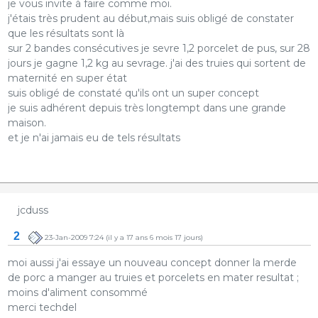
je vous invite à faire comme moi.
j'étais très prudent au début,mais suis obligé de constater
que les résultats sont là
sur 2 bandes consécutives je sevre 1,2 porcelet de pus, sur 28
jours je gagne 1,2 kg au sevrage. j'ai des truies qui sortent de
maternité en super état
suis obligé de constaté qu'ils ont un super concept
je suis adhérent depuis très longtempt dans une grande
maison.
et je n'ai jamais eu de tels résultats
jcduss
2
23-Jan-2009 7:24
(il y a 17 ans 6 mois 17 jours)
moi aussi j'ai essaye un nouveau concept donner la merde
de porc a manger au truies et porcelets en mater resultat ;
moins d'aliment consommé
merci techdel