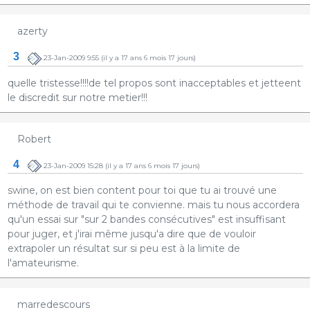
azerty
3
23-Jan-2009 9:55
(il y a 17 ans 6 mois 17 jours)
quelle tristesse!!!!de tel propos sont inacceptables et jetteent
le discredit sur notre metier!!!
Robert
4
23-Jan-2009 15:28
(il y a 17 ans 6 mois 17 jours)
swine, on est bien content pour toi que tu ai trouvé une
méthode de travail qui te convienne. mais tu nous accordera
qu'un essai sur "sur 2 bandes consécutives" est insuffisant
pour juger, et j'irai même jusqu'a dire que de vouloir
extrapoler un résultat sur si peu est à la limite de
l'amateurisme.
marredescours