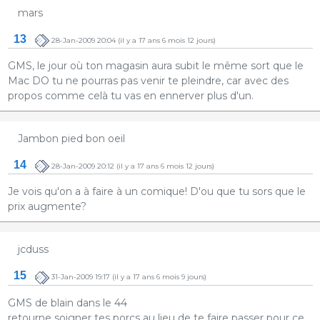
mars
13
28-Jan-2009 20:04
(il y a 17 ans 6 mois 12 jours)
GMS, le jour où ton magasin aura subit le même sort que le
Mac DO tu ne pourras pas venir te pleindre, car avec des
propos comme celà tu vas en ennerver plus d'un.
Jambon pied bon oeil
14
28-Jan-2009 20:12
(il y a 17 ans 6 mois 12 jours)
Je vois qu'on a à faire à un comique! D'ou que tu sors que le
prix augmente?
jcduss
15
31-Jan-2009 19:17
(il y a 17 ans 6 mois 9 jours)
GMS de blain dans le 44
retourne soigner tes porcs au lieu de te faire passer pour ce