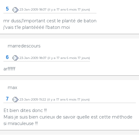
5
23-Jan-2009 18:07
(il y a 17 ans 6 mois 17 jours)
mr duss,l'important cest le planté de baton
j'vais t'le plantéééé l'baton moi
marredescours
6
23-Jan-2009 18:07
(il y a 17 ans 6 mois 17 jours)
arfffff
max
7
23-Jan-2009 19:22
(il y a 17 ans 6 mois 17 jours)
Et bien dites donc !!!
Mais je suis bien curieux de savoir quelle est cette méthode
si miraculeuse !!!