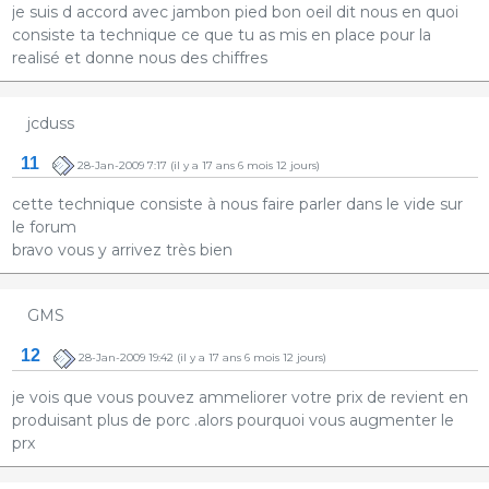
je suis d accord avec jambon pied bon oeil dit nous en quoi
consiste ta technique ce que tu as mis en place pour la
realisé et donne nous des chiffres
jcduss
11
28-Jan-2009 7:17
(il y a 17 ans 6 mois 12 jours)
cette technique consiste à nous faire parler dans le vide sur
le forum
bravo vous y arrivez très bien
GMS
12
28-Jan-2009 19:42
(il y a 17 ans 6 mois 12 jours)
je vois que vous pouvez ammeliorer votre prix de revient en
produisant plus de porc .alors pourquoi vous augmenter le
prx