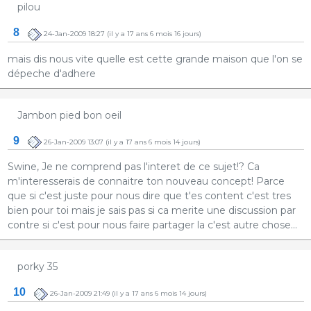
pilou
8
24-Jan-2009 18:27
(il y a 17 ans 6 mois 16 jours)
mais dis nous vite quelle est cette grande maison que l'on se
dépeche d'adhere
Jambon pied bon oeil
9
26-Jan-2009 13:07
(il y a 17 ans 6 mois 14 jours)
Swine, Je ne comprend pas l'interet de ce sujet!? Ca
m'interesserais de connaitre ton nouveau concept! Parce
que si c'est juste pour nous dire que t'es content c'est tres
bien pour toi mais je sais pas si ca merite une discussion par
contre si c'est pour nous faire partager la c'est autre chose...
porky 35
10
26-Jan-2009 21:49
(il y a 17 ans 6 mois 14 jours)