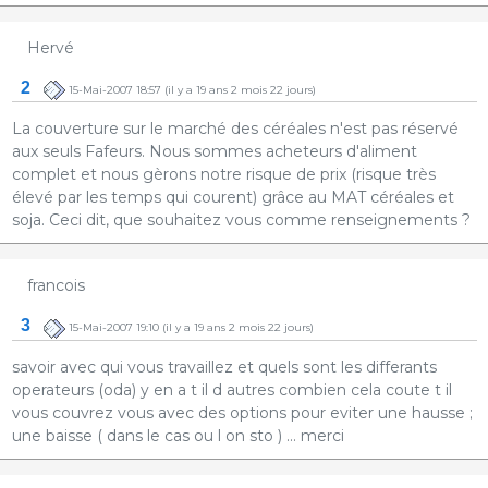
Hervé
2
15-Mai-2007 18:57
(il y a 19 ans 2 mois 22 jours)
La couverture sur le marché des céréales n'est pas réservé
aux seuls Fafeurs. Nous sommes acheteurs d'aliment
complet et nous gèrons notre risque de prix (risque très
élevé par les temps qui courent) grâce au MAT céréales et
soja. Ceci dit, que souhaitez vous comme renseignements ?
francois
3
15-Mai-2007 19:10
(il y a 19 ans 2 mois 22 jours)
savoir avec qui vous travaillez et quels sont les differants
operateurs (oda) y en a t il d autres combien cela coute t il
vous couvrez vous avec des options pour eviter une hausse ;
une baisse ( dans le cas ou l on sto ) ... merci