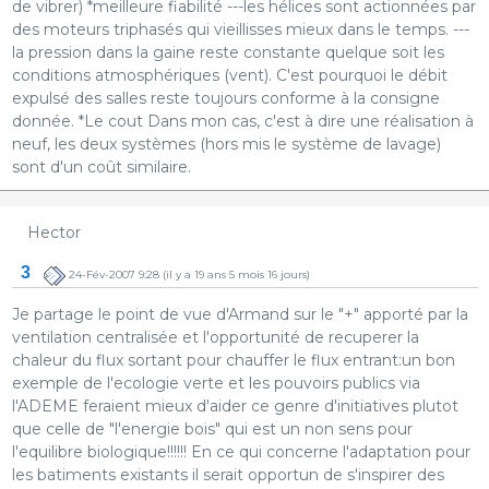
de vibrer) *meilleure fiabilité ---les hélices sont actionnées par
des moteurs triphasés qui vieillisses mieux dans le temps. ---
la pression dans la gaine reste constante quelque soit les
conditions atmosphériques (vent). C'est pourquoi le débit
expulsé des salles reste toujours conforme à la consigne
donnée. *Le cout Dans mon cas, c'est à dire une réalisation à
neuf, les deux systèmes (hors mis le système de lavage)
sont d'un coût similaire.
Hector
3
24-Fév-2007 9:28
(il y a 19 ans 5 mois 16 jours)
Je partage le point de vue d'Armand sur le "+" apporté par la
ventilation centralisée et l'opportunité de recuperer la
chaleur du flux sortant pour chauffer le flux entrant:un bon
exemple de l'ecologie verte et les pouvoirs publics via
l'ADEME feraient mieux d'aider ce genre d'initiatives plutot
que celle de "l'energie bois" qui est un non sens pour
l'equilibre biologique!!!!!! En ce qui concerne l'adaptation pour
les batiments existants il serait opportun de s'inspirer des