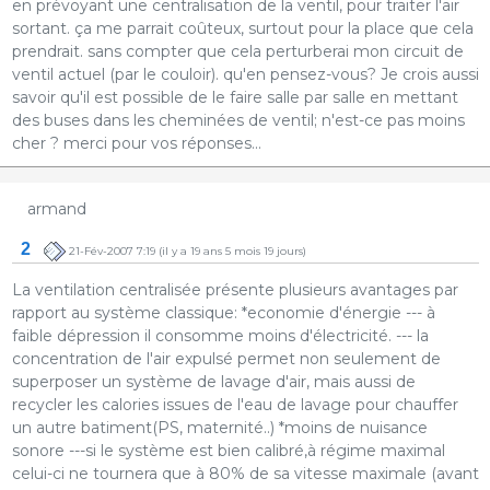
en prévoyant une centralisation de la ventil, pour traiter l'air
sortant. ça me parrait coûteux, surtout pour la place que cela
prendrait. sans compter que cela perturberai mon circuit de
ventil actuel (par le couloir). qu'en pensez-vous? Je crois aussi
savoir qu'il est possible de le faire salle par salle en mettant
des buses dans les cheminées de ventil; n'est-ce pas moins
cher ? merci pour vos réponses...
armand
2
21-Fév-2007 7:19
(il y a 19 ans 5 mois 19 jours)
La ventilation centralisée présente plusieurs avantages par
rapport au système classique: *economie d'énergie --- à
faible dépression il consomme moins d'électricité. --- la
concentration de l'air expulsé permet non seulement de
superposer un système de lavage d'air, mais aussi de
recycler les calories issues de l'eau de lavage pour chauffer
un autre batiment(PS, maternité..) *moins de nuisance
sonore ---si le système est bien calibré,à régime maximal
celui-ci ne tournera que à 80% de sa vitesse maximale (avant