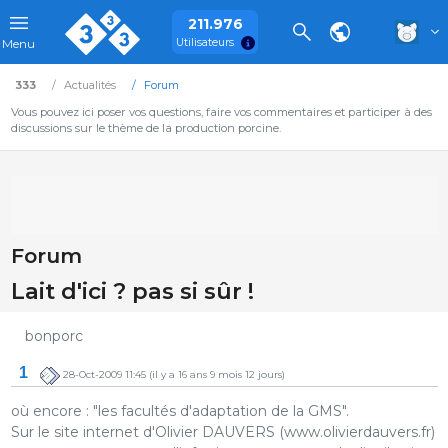
211.976
Utilisateurs
Menu
333
Actualités
Forum
Vous pouvez ici poser vos questions, faire vos commentaires et participer à des
discussions sur le thème de la production porcine.
Forum
Lait d'ici ? pas si sûr !
bonporc
1
28-Oct-2009 11:45
(il y a 16 ans 9 mois 12 jours)
où encore : "les facultés d'adaptation de la GMS".
Sur le site internet d'Olivier DAUVERS (www.olivierdauvers.fr)