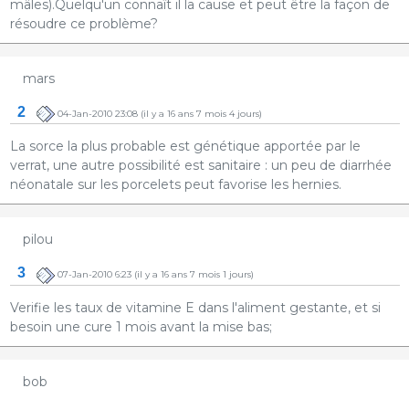
mâles).Quelqu'un connaît il la cause et peut être la façon de
résoudre ce problème?
mars
2
04-Jan-2010 23:08
(il y a 16 ans 7 mois 4 jours)
La sorce la plus probable est génétique apportée par le
verrat, une autre possibilité est sanitaire : un peu de diarrhée
néonatale sur les porcelets peut favorise les hernies.
pilou
3
07-Jan-2010 6:23
(il y a 16 ans 7 mois 1 jours)
Verifie les taux de vitamine E dans l'aliment gestante, et si
besoin une cure 1 mois avant la mise bas;
bob