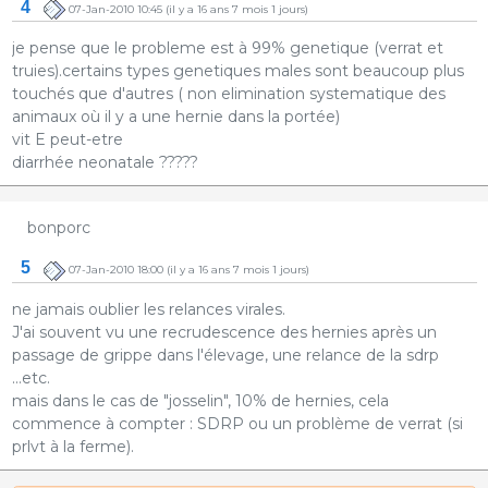
4
07-Jan-2010 10:45
(il y a 16 ans 7 mois 1 jours)
je pense que le probleme est à 99% genetique (verrat et
truies).certains types genetiques males sont beaucoup plus
touchés que d'autres ( non elimination systematique des
animaux où il y a une hernie dans la portée)
vit E peut-etre
diarrhée neonatale ?????
bonporc
5
07-Jan-2010 18:00
(il y a 16 ans 7 mois 1 jours)
ne jamais oublier les relances virales.
J'ai souvent vu une recrudescence des hernies après un
passage de grippe dans l'élevage, une relance de la sdrp
...etc.
mais dans le cas de "josselin", 10% de hernies, cela
commence à compter : SDRP ou un problème de verrat (si
prlvt à la ferme).