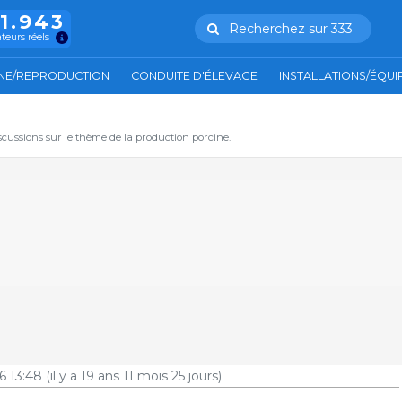
11.943
Recherchez sur 333
ateurs réels
NE/REPRODUCTION
CONDUITE D'ÉLEVAGE
INSTALLATIONS/ÉQU
iscussions sur le thème de la production porcine.
6 13:48
(il y a 19 ans 11 mois 25 jours)