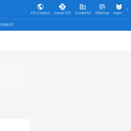
FR (Global)
Social 333
Guide333
333shop
login
IPEMENT