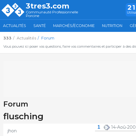
3tres3.com
2
Communauté Professionnelle
Utilis
Porcine
ACTUALITÉS
SANTÉ
MARCHÉS/ÉCONOMIE
NUTRITION
GÈ
333
Actualités
Forum
Vous pouvez ici poser vos questions, faire vos commentaires et participer à des d
Forum
flusching
1
14-Aoû-200
jhon