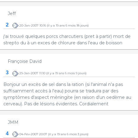
Jeff
2
20-Jan-2007 10:16
(il y a 19 ans 6 mois 18 jours)
j'ai trouvé quelques porcs charcutiers (pret à partir) mort de
strepto du à un exces de chlorure dans l'eau de boisson
Françoise David
3
29-Jan-2007 11:10
(il y a 19 ans 6 mois 9 jours)
Bonjour un excès de sel dans la ration (si l'animal n'a pas
suffisamment accès à l'eau) pourra se traduira par des
symptômes d'aspect méningite (en raison d'un oedème au
cerveau). Pas de lésions évidentes. Cordialement
JMM
4
04-Fév-2007 20:07
(il y a 19 ans 6 mois 3 jours)