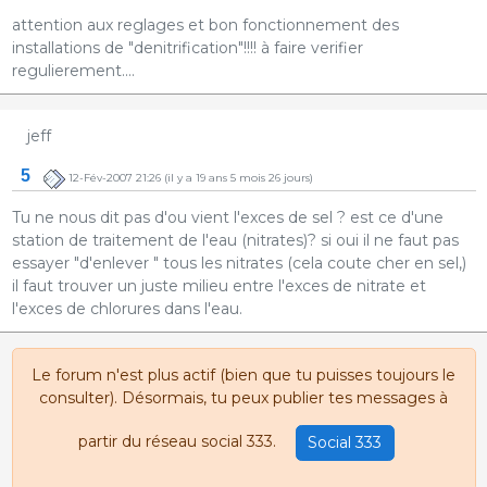
attention aux reglages et bon fonctionnement des
installations de "denitrification"!!!! à faire verifier
regulierement....
jeff
5
12-Fév-2007 21:26
(il y a 19 ans 5 mois 26 jours)
Tu ne nous dit pas d'ou vient l'exces de sel ? est ce d'une
station de traitement de l'eau (nitrates)? si oui il ne faut pas
essayer "d'enlever " tous les nitrates (cela coute cher en sel,)
il faut trouver un juste milieu entre l'exces de nitrate et
l'exces de chlorures dans l'eau.
Le forum n'est plus actif (bien que tu puisses toujours le
consulter). Désormais, tu peux publier tes messages à
partir du réseau social 333.
Social 333