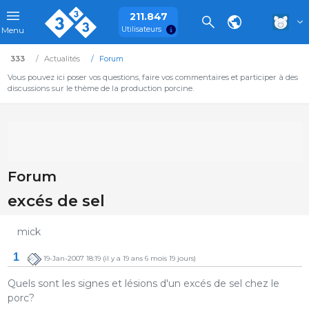
211.847
Utilisateurs
Menu
333
Actualités
Forum
Vous pouvez ici poser vos questions, faire vos commentaires et participer à des
discussions sur le thème de la production porcine.
Forum
excés de sel
mick
1
19-Jan-2007 18:19
(il y a 19 ans 6 mois 19 jours)
Quels sont les signes et lésions d'un excés de sel chez le
porc?