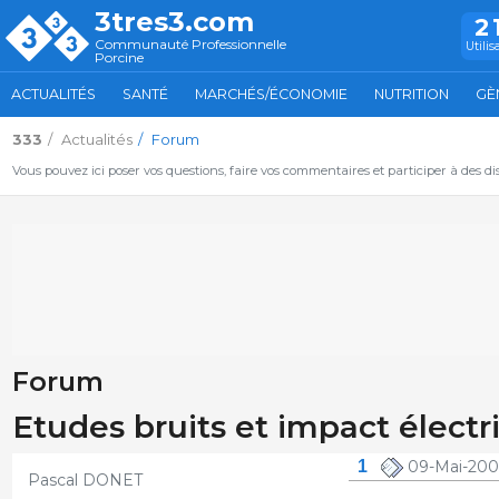
3tres3.com
2
Communauté Professionnelle
Utilis
Porcine
ACTUALITÉS
SANTÉ
MARCHÉS/ÉCONOMIE
NUTRITION
GÈ
333
Actualités
Forum
Vous pouvez ici poser vos questions, faire vos commentaires et participer à des d
Forum
Etudes bruits et impact électri
1
09-Mai-200
Pascal DONET