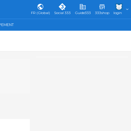
FR (Global)
Social 333
Guide333
333shop
login
IPEMENT