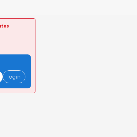
utes
login