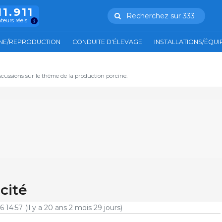
11.911
Recherchez sur 333
ateurs réels
NE/REPRODUCTION
CONDUITE D'ÉLEVAGE
INSTALLATIONS/ÉQU
iscussions sur le thème de la production porcine.
cité
6 14:57
(il y a 20 ans 2 mois 29 jours)