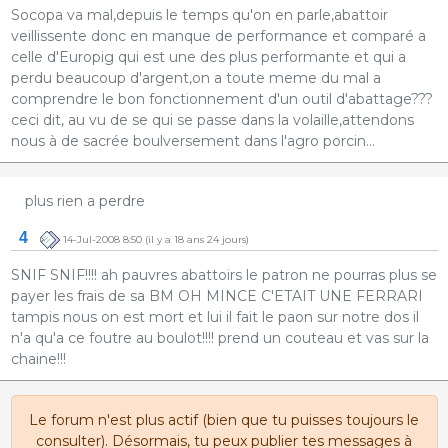
Socopa va mal,depuis le temps qu'on en parle,abattoir
veillissente donc en manque de performance et comparé a
celle d'Europig qui est une des plus performante et qui a
perdu beaucoup d'argent,on a toute meme du mal a
comprendre le bon fonctionnement d'un outil d'abattage???
ceci dit, au vu de se qui se passe dans la volaille,attendons
nous à de sacrée boulversement dans l'agro porcin...
plus rien a perdre
4
14-Jul-2008 8:50
(il y a 18 ans 24 jours)
SNIF SNIF!!!! ah pauvres abattoirs le patron ne pourras plus se
payer les frais de sa BM OH MINCE C'ETAIT UNE FERRARI
tampis nous on est mort et lui il fait le paon sur notre dos il
n'a qu'a ce foutre au boulot!!!! prend un couteau et vas sur la
chaine!!!
Le forum n'est plus actif (bien que tu puisses toujours le
consulter). Désormais, tu peux publier tes messages à