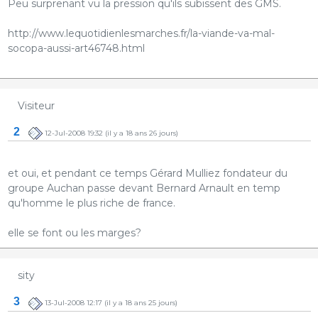
Peu surprenant vu la pression qu'ils subissent des GMS.
http://www.lequotidienlesmarches.fr/la-viande-va-mal-
socopa-aussi-art46748.html
Visiteur
2
12-Jul-2008 19:32
(il y a 18 ans 26 jours)
et oui, et pendant ce temps Gérard Mulliez fondateur du
groupe Auchan passe devant Bernard Arnault en temp
qu'homme le plus riche de france.
elle se font ou les marges?
sity
3
13-Jul-2008 12:17
(il y a 18 ans 25 jours)