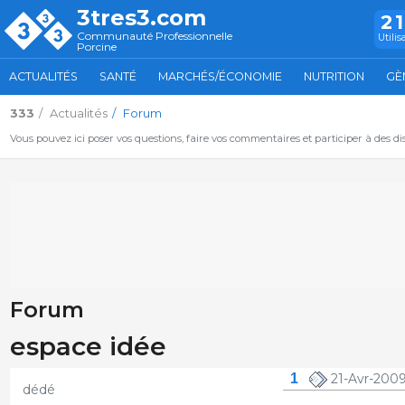
3tres3.com
2
Communauté Professionnelle
Utilis
Porcine
ACTUALITÉS
SANTÉ
MARCHÉS/ÉCONOMIE
NUTRITION
GÈ
333
Actualités
Forum
Vous pouvez ici poser vos questions, faire vos commentaires et participer à des d
Forum
espace idée
1
21-Avr-2009
dédé