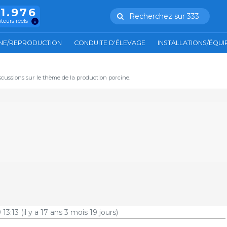
11.976
Recherchez sur 333
ateurs réels
NE/REPRODUCTION
CONDUITE D'ÉLEVAGE
INSTALLATIONS/ÉQU
iscussions sur le thème de la production porcine.
 13:13
(il y a 17 ans 3 mois 19 jours)