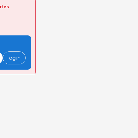
utes
login