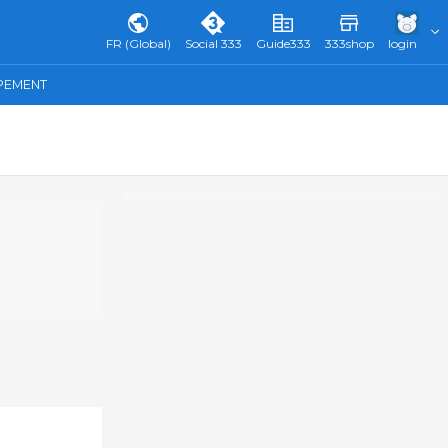
FR (Global)
Social 333
Guide333
333shop
login
IPEMENT