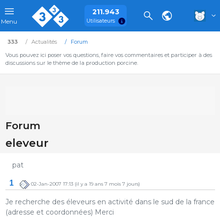
211.943
Utilisateurs
Menu
333
Actualités
Forum
Vous pouvez ici poser vos questions, faire vos commentaires et participer à des
discussions sur le thème de la production porcine.
Forum
eleveur
pat
1
02-Jan-2007 17:13
(il y a 19 ans 7 mois 7 jours)
Je recherche des éleveurs en activité dans le sud de la france
(adresse et coordonnées) Merci