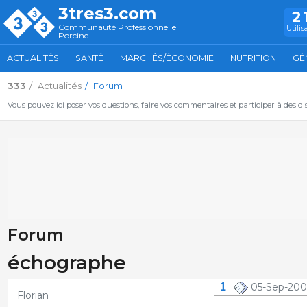
3tres3.com
2
Communauté Professionnelle
Utilis
Porcine
ACTUALITÉS
SANTÉ
MARCHÉS/ÉCONOMIE
NUTRITION
GÈ
333
Actualités
Forum
Vous pouvez ici poser vos questions, faire vos commentaires et participer à des d
Forum
échographe
1
05-Sep-200
Florian