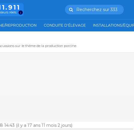
11.911
Recherchez sur 333
ateurs réels
NE/REPRODUCTION
CONDUITE D'ÉLEVAGE
INSTALLATIONS/ÉQU
iscussions sur le thème de la production porcine.
8 14:43
(il y a 17 ans 11 mois 2 jours)