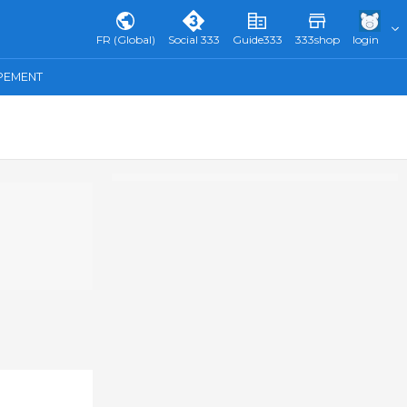
FR (Global)
Social 333
Guide333
333shop
login
IPEMENT