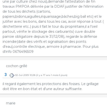
une par culture chez nous),demande l'attestation de fin
travaux PMPOA délivrée par la DDAF.justifier de l'élimination
de tous les déchets (cartons,
papiers,bidons,aiguilles,équarissage,bâches,big ball etc) et le
jutifier avec les bons, dans tous les cas, avoir réponse à tout (
déchetterie etc..) puis il fait le tour du propriétaire,il a l'oeil
partout, vérifie le stockage des carburants( cuve double
parroie obligatoire depuis le 31/12/08), regarde la défense
incendie(date des vérifs et signalisation des points
d'eau),contrôle électrique, armoire à pharmacie. Pour plus
d'info 0676496509
cochon grillé
3
02-Jul-2009 10:28
(il y a 17 ans 1 mois 6 jours)
il regard également les protections des fosses. Le grillage
doit être en bon état et d'une auteur suffisante.
marie