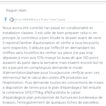
Raguin Alain
2
01-Jul-2009 8:33
(il y a 17 ans 1 mois 7 jours)
Nous avons été contrôlé l'an passé en conditionalité et
installation classée. Il est utile de bien préparer celui-ci: en
principe, le contrôleur a bien étudié le dossier avant de venir.
Il reprend l'arrêter d'autorisation et vérifie si tous les points
sont respectés. Il débute par l'effectif en demandant les
chiffres sans toutefois les vérifier sur place (ne pas trop
dépasser,à mon avis 10% maxi,je lui avais dit que 150 porcs
auraient dû partir dans la semaine mais étaient encore là,il ne
les a pas pris en compte),puis demande le mode
d'alimentation,biphase pour tous(aucune vérif)car avec ces
éléments,il fait le calcul des unités d'N produites sur
l'exploitation. Puis demande toutes les conventions de mises
à disposition de terres pour le plan d'épandage,il fait ensuite
la cohérence SPE/170kg d'N/ha.Vérifie le cahier
d'épandage,le plan prévisionnel de fumure,les bordereaux de
livraison, l'enregistrement de quelques fiches de parcelles(