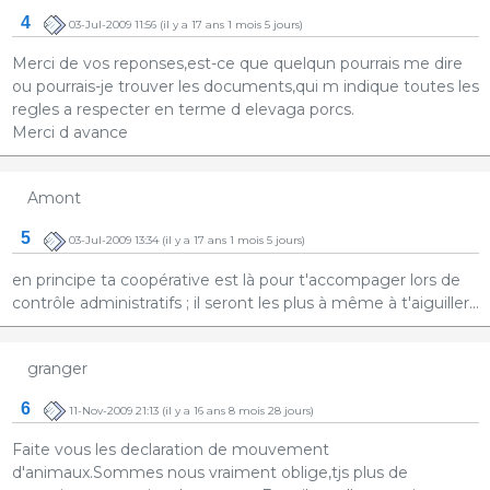
4
03-Jul-2009 11:56
(il y a 17 ans 1 mois 5 jours)
Merci de vos reponses,est-ce que quelqun pourrais me dire
ou pourrais-je trouver les documents,qui m indique toutes les
regles a respecter en terme d elevaga porcs.
Merci d avance
Amont
5
03-Jul-2009 13:34
(il y a 17 ans 1 mois 5 jours)
en principe ta coopérative est là pour t'accompager lors de
contrôle administratifs ; il seront les plus à même à t'aiguiller...
granger
6
11-Nov-2009 21:13
(il y a 16 ans 8 mois 28 jours)
Faite vous les declaration de mouvement
d'animaux.Sommes nous vraiment oblige,tjs plus de