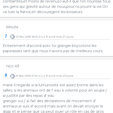
contraintes,et moins de revenus.Faut-il que l'on nourisse tous
ses gens qui gravite autour de nous,pour ns pourrir la vie.On
va tuer la france,en decouragent les bosseurs.
biloute
7
12-Nov-2009 18:25
(il y a 16 ans 8 mois 27 jours)
Entierement d'accord avec toi granger.boycotons les
paperasses tant que nous n'avons pas de meilleurs cours.
nico 49
8
16-Nov-2009 21:42
(il y a 16 ans 8 mois 23 jours)
marie il regarde si la lumunoisté est assez bonne dans les
salles, si les animaux ont de l' eau à volonté pour en soupe j'
ai justifié par des repas d' eau
granger oui j' ai fait des déclarations de movement d'
animaux je suis d' accord mais avant on devait envoyer le
dsap et je pense que ça peut jouer un rôle en cas de gros