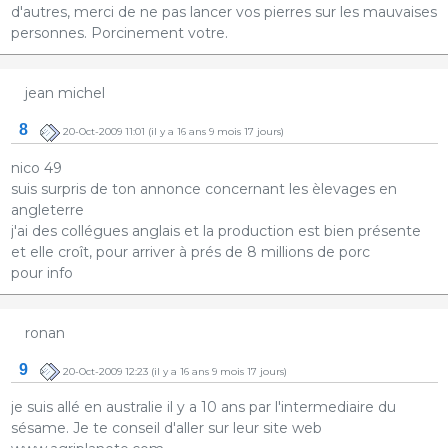
d'autres, merci de ne pas lancer vos pierres sur les mauvaises
personnes. Porcinement votre.
jean michel
8
20-Oct-2009 11:01
(il y a 16 ans 9 mois 17 jours)
nico 49
suis surpris de ton annonce concernant les èlevages en
angleterre
j'ai des collégues anglais et la production est bien présente
et elle croît, pour arriver à prés de 8 millions de porc
pour info
ronan
9
20-Oct-2009 12:23
(il y a 16 ans 9 mois 17 jours)
je suis allé en australie il y a 10 ans par l'intermediaire du
sésame. Je te conseil d'aller sur leur site web