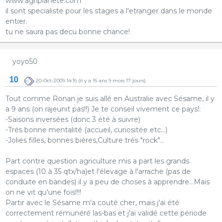
www.agriplanete.com
il sont specialiste pour les stages a l'etranger dans le monde
entier.
tu ne saura pas decu bonne chance!
yoyo50
10
20-Oct-2009 14:16
(il y a 16 ans 9 mois 17 jours)
Tout comme Ronan je suis allé en Australie avec Sésame, il y
a 9 ans (on rajeunit pas!!) Je te conseil vivement ce pays!:
-Saisons inversées (donc 3 été à suivre)
-Trés bonne mentalité (accueil, curiositée etc...)
-Jolies filles, bonnes bières,Culture trés "rock"...
Part contre question agriculture mis a part les grands
espaces (10 à 35 qtx/ha)et l'élevage à l'arrache (pas de
conduite en bandes) il y a peu de choses à apprendre...Mais
on ne vit qu'une fois!!!!
Partir avec le Sésame m'a couté cher, mais j'ai été
correctement rémunéré las-bas et j'ai validé cette période