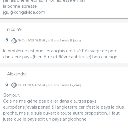
j'ai fais une erreur sur mon adresse e mail
la bonne adresse
jgu@kongskilde.com
nico 49
5
18-Oct-2009 18:33
(il y a 16 ans 9 mois 19 jours)
le problème est que les anglais ont tué l' élevage de porc
dans leur pays (bien être et fièvre aphteuse) bon courage
Alexandre
6
19-Oct-2009 17:54
(il y a 16 ans 9 mois 18 jours)
Bonjour,
Cela ne me gêne pas d'aller dans d'autres pays
européens,j'avais pensé à l'angleterre car c'est le pays le plus
proche, mais je suis ouvert à toute autre proposition, il faut
juste que le pays soit un pays anglophone.