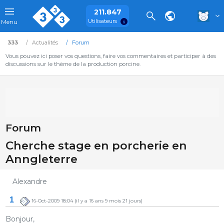
211.847
Utilisateurs
Menu
333
Actualités
Forum
Vous pouvez ici poser vos questions, faire vos commentaires et participer à des
discussions sur le thème de la production porcine.
Forum
Cherche stage en porcherie en
Anngleterre
Alexandre
1
16-Oct-2009 18:04
(il y a 16 ans 9 mois 21 jours)
Bonjour,