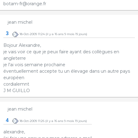
botam-fr@orange.fr
jean michel
3
18-Oct-2009 11:24
(il y a 16 ans 9 mois 19 jours)
Bojour Alexandre,
je vais voir ce que je peux faire ayant des collègues en
angleterre
je l'ai vois semaine prochaine
éventuellement accepte tu un élevage dans un autre pays
européen
cordialemnt
J M GUILLO
jean michel
4
18-Oct-2009 11:26
(il y a 16 ans 9 mois 19 jours)
alexandre,