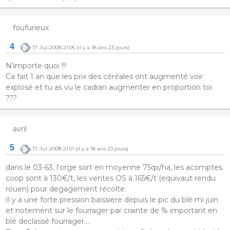
foufurieux
4
17-Jul-2008 21:06
(il y a 18 ans 23 jours)
N'importe quoi !!!
Ca fait 1 an que les prix des céréales ont augmenté voir
explosé et tu as vu le cadran augmenter en proportion toi
???
avril
5
17-Jul-2008 21:51
(il y a 18 ans 23 jours)
dans le 03-63, l'orge sort en moyenne 75qx/ha, les acomptes
coop sont à 130€/t, les ventes OS à 165€/t (equivaut rendu
rouen) pour degagement récolte.
Il y a une forte pression baissiere depuis le pic du blé mi juin
et notement sur le fourrager par crainte de % important en
blé declassé fourrager....