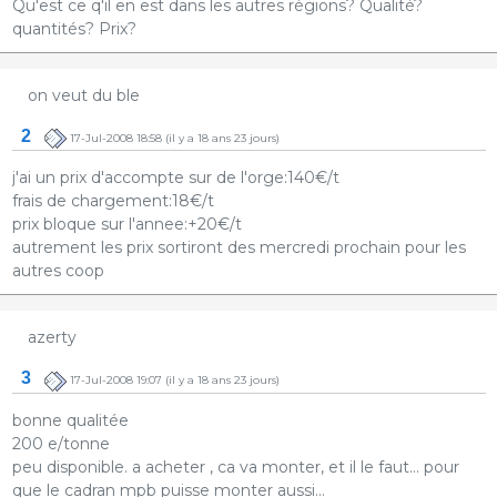
Qu'est ce q'il en est dans les autres régions? Qualité?
quantités? Prix?
on veut du ble
2
17-Jul-2008 18:58
(il y a 18 ans 23 jours)
j'ai un prix d'accompte sur de l'orge:140€/t
frais de chargement:18€/t
prix bloque sur l'annee:+20€/t
autrement les prix sortiront des mercredi prochain pour les
autres coop
azerty
3
17-Jul-2008 19:07
(il y a 18 ans 23 jours)
bonne qualitée
200 e/tonne
peu disponible. a acheter , ca va monter, et il le faut... pour
que le cadran mpb puisse monter aussi...