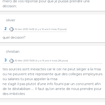
merci de vos réponse pour que je puisse prendre une
décision;
olivier
2
19-Jan-2010 14:05
(il y a 16 ans 6 mois 19 jours)
quel decision?
christian
3
10-Mar-2010 19:00
(il y a 16 ans 4 mois 28 jours)
tes sources sont inexactes car le cer ne peut siéger a la msa
ou ne peuvent etre represente que des colleges employeurs
ou salaries tu peux appeler la msa
ne s'agit il pas plutot d'une info fourni par un concurrent afin
de te déstabiliser..... Il faut qu'on arrete de nous prendre pour
des imbéciles