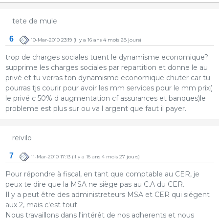
tete de mule
6
10-Mar-2010 23:19
(il y a 16 ans 4 mois 28 jours)
trop de charges sociales tuent le dynamisme economique?
supprime les charges sociales par repartition et donne le au
privé et tu verras ton dynamisme economique chuter car tu
pourras tjs courir pour avoir les mm services pour le mm prix(
le privé c 50% d augmentation cf assurances et banques)le
probleme est plus sur ou va l argent que faut il payer.
reivilo
7
11-Mar-2010 17:13
(il y a 16 ans 4 mois 27 jours)
Pour répondre à fiscal, en tant que comptable au CER, je
peux te dire que la MSA ne siège pas au C.A du CER.
Il y a peut être des administreteurs MSA et CER qui siégent
aux 2, mais c'est tout.
Nous travaillons dans l'intérêt de nos adherents et nous