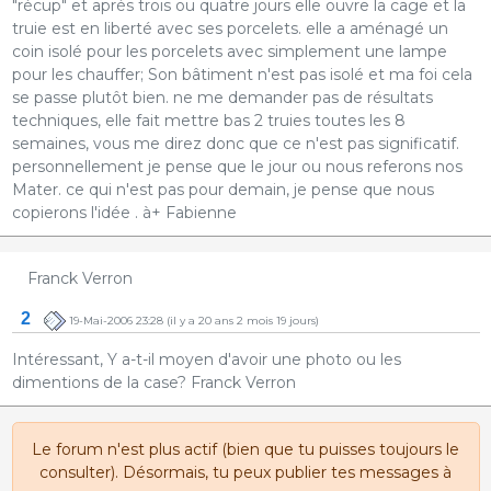
"récup" et aprés trois ou quatre jours elle ouvre la cage et la
truie est en liberté avec ses porcelets. elle a aménagé un
coin isolé pour les porcelets avec simplement une lampe
pour les chauffer; Son bâtiment n'est pas isolé et ma foi cela
se passe plutôt bien. ne me demander pas de résultats
techniques, elle fait mettre bas 2 truies toutes les 8
semaines, vous me direz donc que ce n'est pas significatif.
personnellement je pense que le jour ou nous referons nos
Mater. ce qui n'est pas pour demain, je pense que nous
copierons l'idée . à+ Fabienne
Franck Verron
2
19-Mai-2006 23:28
(il y a 20 ans 2 mois 19 jours)
Intéressant, Y a-t-il moyen d'avoir une photo ou les
dimentions de la case? Franck Verron
Le forum n'est plus actif (bien que tu puisses toujours le
consulter). Désormais, tu peux publier tes messages à