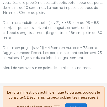
vous résolu le problème des caillebotis béton pour des porcs
de moins de 10 semaines. La norme impose des trous de
14mm et 50mm de plein.
Dans ma conduite actuelle (sev 21j + +5.5 sem de PS = 8.5
sem), les porcelets arrivent en engraissement sur du
caillebotis engraissement (largeur trous 18mm - plein de 80
mm)
Dans mon projet (sev 21j + 4.5sem en nurserie = 7.5 sem),
j'aggrave encore l'écart. Les porcelets auront seulement 7.5
semaines d'âge sur du caillebotis engraissement.
Merci de vos avis sur ce point de la mise aux normes.
Le forum n'est plus actif (bien que tu puisses toujours le
consulter). Désormais, tu peux publier tes messages à