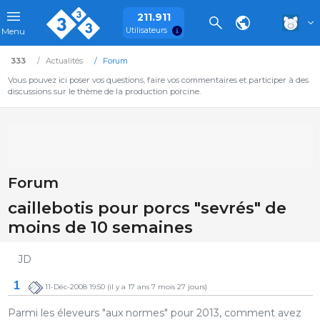
211.911
Utilisateurs
Menu
333
Actualités
Forum
Vous pouvez ici poser vos questions, faire vos commentaires et participer à des
discussions sur le thème de la production porcine.
Forum
caillebotis pour porcs "sevrés" de
moins de 10 semaines
JD
1
11-Déc-2008 19:50
(il y a 17 ans 7 mois 27 jours)
Parmi les éleveurs "aux normes" pour 2013, comment avez