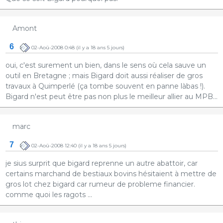
Amont
6
02-Aoû-2008 0:48
(il y a 18 ans 5 jours)
oui, c'est surement un bien, dans le sens où cela sauve un
outil en Bretagne ; mais Bigard doit aussi réaliser de gros
travaux à Quimperlé (ça tombe souvent en panne làbas !).
Bigard n'est peut être pas non plus le meilleur allier au MPB...
marc
7
02-Aoû-2008 12:40
(il y a 18 ans 5 jours)
je sius surprit que bigard reprenne un autre abattoir, car
certains marchand de bestiaux bovins hésitaient à mettre de
gros lot chez bigard car rumeur de probleme financier.
comme quoi les ragots ...