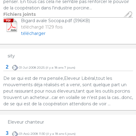
penser. En tous cas cela ne semble pas renforcer le pouvoir
de la coopération dans l'industrie porcine...
Fichiers joints
Bigard avale Socopa.pdf (396KB)
téléchargé 1129 fois
télécharger
sity
2
31-Jul-2008 20:25
(il y a 18 ans 7 jours)
De se qui est de ma pensée,Eleveur Libéral,tout les
mouvements déja réalisés et a venir, sont quelque part un
peut rassurant pour nous éleveurs,tant que les outils porcins
trouvent un acheteur...car en volaille se n'est pas la cas...donc,
de se qui est de la coopération attendons de voir ...
Eleveur chanteur
3
01-Aoû-2008 11:30
(il y a 18 ans 6 jours)