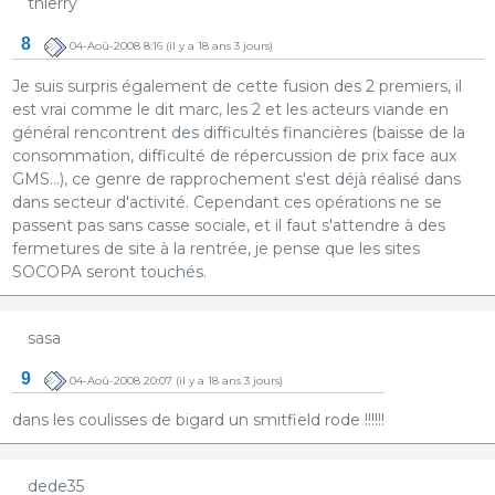
thierry
8
04-Aoû-2008 8:16
(il y a 18 ans 3 jours)
Je suis surpris également de cette fusion des 2 premiers, il
est vrai comme le dit marc, les 2 et les acteurs viande en
général rencontrent des difficultés financières (baisse de la
consommation, difficulté de répercussion de prix face aux
GMS...), ce genre de rapprochement s'est déjà réalisé dans
dans secteur d'activité. Cependant ces opérations ne se
passent pas sans casse sociale, et il faut s'attendre à des
fermetures de site à la rentrée, je pense que les sites
SOCOPA seront touchés.
sasa
9
04-Aoû-2008 20:07
(il y a 18 ans 3 jours)
dans les coulisses de bigard un smitfield rode !!!!!!
dede35