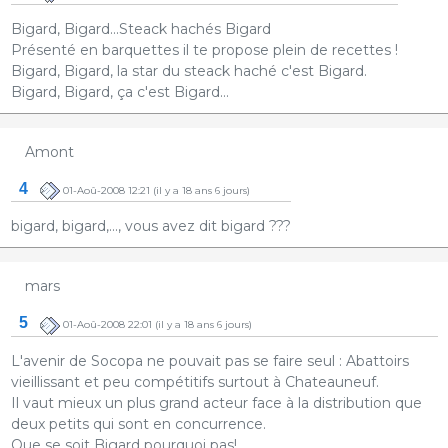
Bigard, Bigard...Steack hachés Bigard
Présenté en barquettes il te propose plein de recettes !
Bigard, Bigard, la star du steack haché c'est Bigard.
Bigard, Bigard, ça c'est Bigard...
Amont
4
01-Aoû-2008 12:21
(il y a 18 ans 6 jours)
bigard, bigard,..., vous avez dit bigard ???
mars
5
01-Aoû-2008 22:01
(il y a 18 ans 6 jours)
L'avenir de Socopa ne pouvait pas se faire seul : Abattoirs
vieillissant et peu compétitifs surtout à Chateauneuf.
Il vaut mieux un plus grand acteur face à la distribution que
deux petits qui sont en concurrence.
Que se soit Bigard pourquoi pas!