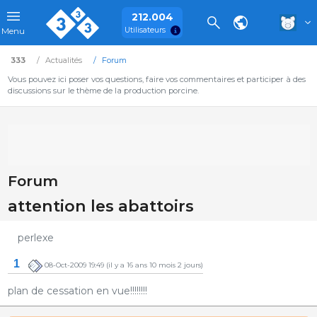
212.004
Utilisateurs
Menu
333
Actualités
Forum
Vous pouvez ici poser vos questions, faire vos commentaires et participer à des
discussions sur le thème de la production porcine.
Forum
attention les abattoirs
perlexe
1
08-Oct-2009 19:49
(il y a 16 ans 10 mois 2 jours)
plan de cessation en vue!!!!!!!!