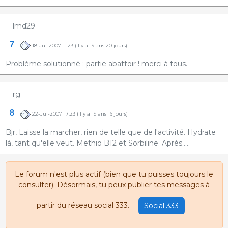
lmd29
7
18-Jul-2007 11:23
(il y a 19 ans 20 jours)
Problème solutionné : partie abattoir ! merci à tous.
rg
8
22-Jul-2007 17:23
(il y a 19 ans 16 jours)
Bjr, Laisse la marcher, rien de telle que de l'activité. Hydrate
là, tant qu'elle veut. Methio B12 et Sorbiline. Après.....
Le forum n'est plus actif (bien que tu puisses toujours le
consulter). Désormais, tu peux publier tes messages à
partir du réseau social 333.
Social 333