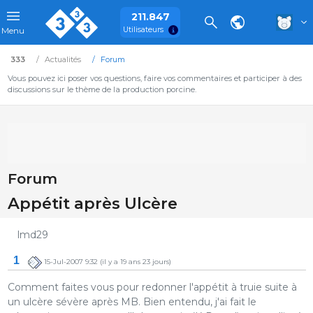
211.847
Utilisateurs
Menu
333
Actualités
Forum
Vous pouvez ici poser vos questions, faire vos commentaires et participer à des
discussions sur le thème de la production porcine.
Forum
Appétit après Ulcère
lmd29
1
15-Jul-2007 9:32
(il y a 19 ans 23 jours)
Comment faites vous pour redonner l'appétit à truie suite à
un ulcère sévère après MB. Bien entendu, j'ai fait le