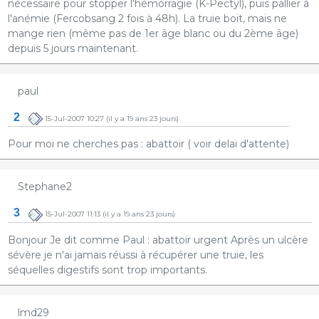
nécessaire pour stopper l'hémorragie (K-Pectyl), puis pallier à
l'anémie (Fercobsang 2 fois à 48h). La truie boit, mais ne
mange rien (même pas de 1er âge blanc ou du 2ème âge)
depuis 5 jours maintenant.
paul
2
15-Jul-2007 10:27
(il y a 19 ans 23 jours)
Pour moi ne cherches pas : abattoir ( voir delai d'attente)
Stephane2
3
15-Jul-2007 11:13
(il y a 19 ans 23 jours)
Bonjour Je dit comme Paul : abattoir urgent Après un ulcère
sévère je n'ai jamais réussi à récupérer une truie, les
séquelles digestifs sont trop importants.
lmd29