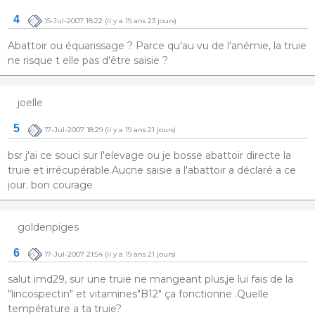
4
15-Jul-2007 18:22
(il y a 19 ans 23 jours)
Abattoir ou équarissage ? Parce qu'au vu de l'anémie, la truie
ne risque t elle pas d'être saisie ?
joelle
5
17-Jul-2007 18:29
(il y a 19 ans 21 jours)
bsr j'ai ce souci sur l'elevage ou je bosse abattoir directe la
truie et irrécupérable.Aucne saisie a l'abattoir a déclaré a ce
jour. bon courage
goldenpiges
6
17-Jul-2007 21:54
(il y a 19 ans 21 jours)
salut imd29, sur une truie ne mangeant plus,je lui fais de la
"lincospectin" et vitamines"B12" ça fonctionne .Quelle
température a ta truie?