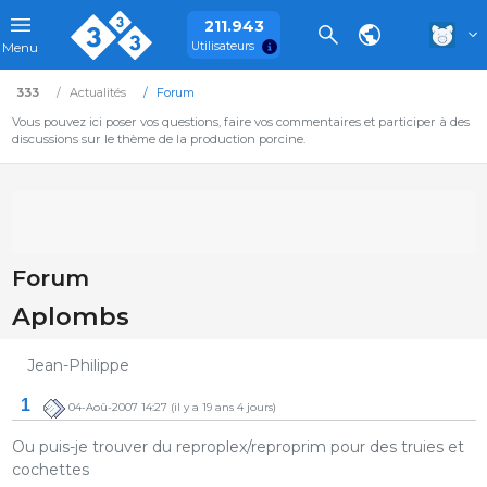
211.943
Utilisateurs
Menu
333
Actualités
Forum
Vous pouvez ici poser vos questions, faire vos commentaires et participer à des
discussions sur le thème de la production porcine.
Forum
Aplombs
Jean-Philippe
1
04-Aoû-2007 14:27
(il y a 19 ans 4 jours)
Ou puis-je trouver du reproplex/reproprim pour des truies et
cochettes