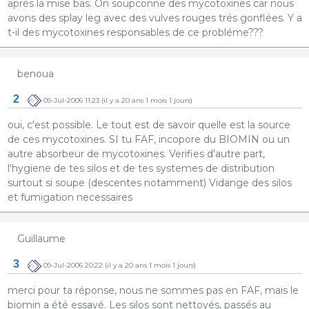
aprés la mise bas. On soupconne des mycotoxines car nous
avons des splay leg avec des vulves rouges trés gonflées. Y a
t-il des mycotoxines responsables de ce probléme???
benoua
2
09-Jul-2006 11:23
(il y a 20 ans 1 mois 1 jours)
oui, c'est possible. Le tout est de savoir quelle est la source
de ces mycotoxines. SI tu FAF, incopore du BIOMIN ou un
autre absorbeur de mycotoxines. Verifies d'autre part,
l'hygiene de tes silos et de tes systemes de distribution
surtout si soupe (descentes notamment) Vidange des silos
et fumigation necessaires
Guillaume
3
09-Jul-2006 20:22
(il y a 20 ans 1 mois 1 jours)
merci pour ta réponse, nous ne sommes pas en FAF, mais le
biomin a été essayé. Les silos sont nettoyés, passés au