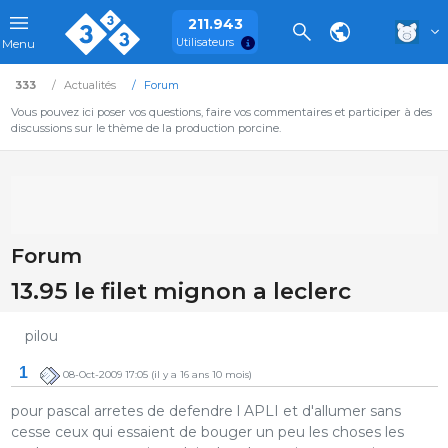
211.943
Utilisateurs
Menu
333
Actualités
Forum
Vous pouvez ici poser vos questions, faire vos commentaires et participer à des
discussions sur le thème de la production porcine.
Forum
13.95 le filet mignon a leclerc
pilou
1
08-Oct-2009 17:05
(il y a 16 ans 10 mois)
pour pascal arretes de defendre l APLI et d'allumer sans
cesse ceux qui essaient de bouger un peu les choses les