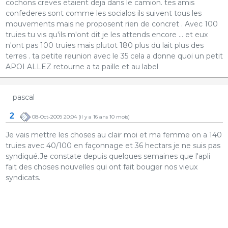
cochons creves etaient deja dans le camion. tes amis
confederes sont comme les socialos ils suivent tous les
mouvements mais ne proposent rien de concret . Avec 100
truies tu vis qu'ils m'ont dit je les attends encore ... et eux
n'ont pas 100 truies mais plutot 180 plus du lait plus des
terres . ta petite reunion avec le 35 cela a donne quoi un petit
APOI ALLEZ retourne a ta paille et au label
pascal
2
08-Oct-2009 20:04
(il y a 16 ans 10 mois)
Je vais mettre les choses au clair moi et ma femme on a 140
truies avec 40/100 en façonnage et 36 hectars je ne suis pas
syndiqué.Je constate depuis quelques semaines que l'apli
fait des choses nouvelles qui ont fait bouger nos vieux
syndicats.