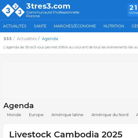
3tres3.com
2
Communauté Professionnelle
Utilis
Porcine
ACTUALITÉS
SANTÉ
MARCHÉS/ÉCONOMIE
NUTRITION
GÈ
333
Actualités
Agenda
L'agenda de 3trois3 vous permet d'être au courant de tous les événements liés a
Agenda
Monde
Europe
Amérique latine
Amérique du Nord
Livestock Cambodia 2025