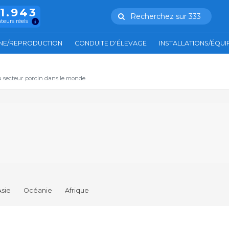
11.943
Recherchez sur 333
ateurs réels
NE/REPRODUCTION
CONDUITE D'ÉLEVAGE
INSTALLATIONS/ÉQU
u secteur porcin dans le monde.
Asie
Océanie
Afrique