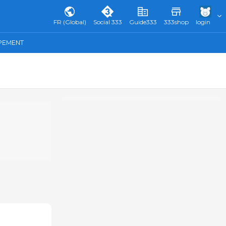
FR (Global)
Social 333
Guide333
333shop
login
IPEMENT