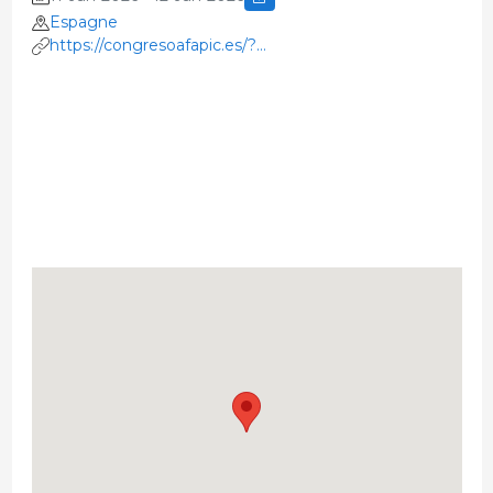
Espagne
https://congresoafapic.es/?
utm_source=chatgpt.com&v=12470fe406d4