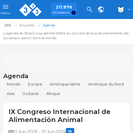
211.976
Utilisateurs
Menu
333
Actualités
Agenda
L'agenda de 3trois3 vous permet d'être au courant de tous les événements liés
au secteur porcin dans le monde.
Agenda
Monde
Europe
Amérique latine
Amérique du Nord
Asie
Océanie
Afrique
IX Congreso Internacional de
Alimentación Animal
11-Jun-2026 - 12-Jun-2026